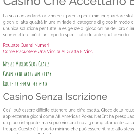
Casino Che Accettano 
La sua non andando a vincere il premio per il miglior guardare slot on
giochi di alta qualità in una miriade di categorie di gioco in modo c
un’unica soluzione per tutte le esigenze di gioco online dei loro clie
scommettere più di un importo specificato durante quel periodo.
Roulette Quanti Numeri
Come Riscuotere Una Vincita Al Gratta E Vinci
Mystic Mirror Slot Gratis
Casino che accettano epay
Roulette senza deposito
Casino Senza Iscrizione
Così, può essere difficile ottenere una cifra esatta. Gioco della rou
apprezzerete giochi come All American Poker. NetEnt ha preso Jack 
un gioco intrigante, ma si può vincere fino a 3 completamente casua
troppo. Questo è l’importo minimo che può essere ritirato allo st