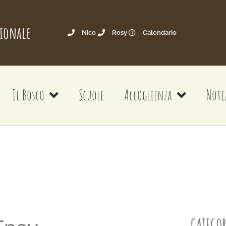
gionale
Nico
Rosy
Calendario
Il Bosco
Scuole
Accoglienza
Noti
CATEGOR