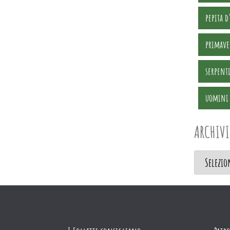
pepita d
primave
serpent
uomini 
ARCHIVI