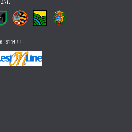
ocinio
o presenti su