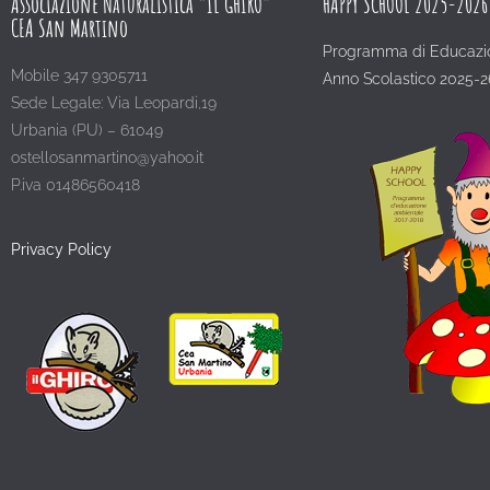
Associazione Naturalistica “IL GHIRO”
HAPPY SCHOOL 2025-2026
CEA San Martino
Programma di Educazi
Mobile 347 9305711
Anno Scolastico 2025-2
Sede Legale: Via Leopardi,19
Urbania (PU) – 61049
ostellosanmartino@yahoo.it
P.iva 01486560418
Privacy Policy