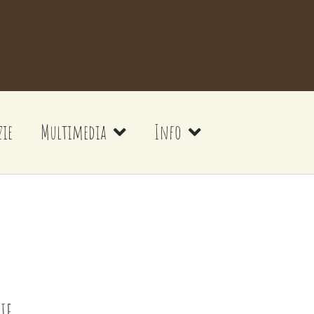
zie
Multimedia
Info
IE