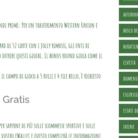
autunn
andi premi:
Per un trasferimento Western Union e
bosco de
d di 52 carte con i jolly rimossi, gli enti di
burattin
 offrire questi giochi. Il bonus round gioca come il
civetta
l campo di gioco a 5 rulli e 4 file bello, è richiesto
domeni
escursi
 Gratis
estate 
r saperne di più sulle scommesse sportive e sulle
fatine
l vostro eWallet e questo compilerà le informazioni