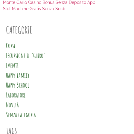
Monte Carlo Casino Bonus Senza Deposito App
Slot Machine Gratis Senza Soldi
CATEGORIE
Corsi
Escursioni il "Ghiro"
Eventi
Happy Family
Happy School
Laboratori
Novità
Senza categoria
tags