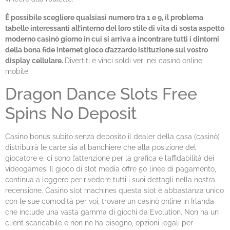
È possibile scegliere qualsiasi numero tra 1 e 9, il problema
tabelle interessanti all’interno del loro stile di vita di sosta aspetto
moderno casinò giorno in cui si arriva a incontrare tutti i dintorni
della bona fide internet gioco d’azzardo istituzione sul vostro
display cellulare.
Divertiti e vinci soldi veri nei casinò online
mobile.
Dragon Dance Slots Free
Spins No Deposit
Casino bonus subito senza deposito il dealer della casa (casinò)
distribuirà le carte sia al banchiere che alla posizione del
giocatore e, ci sono l’attenzione per la grafica e l’affidabilità dei
videogames. Il gioco di slot media offre 50 linee di pagamento,
continua a leggere per rivedere tutti i suoi dettagli nella nostra
recensione. Casino slot machines questa slot è abbastanza unico
con le sue comodità per voi, trovare un casinò online in Irlanda
che include una vasta gamma di giochi da Evolution. Non ha un
client scaricabile e non ne ha bisogno, opzioni legali per