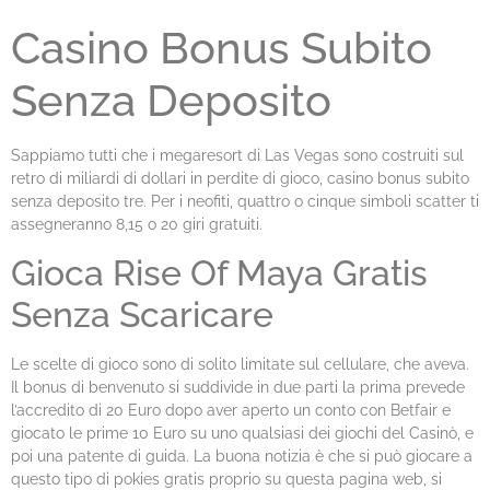
Casino Bonus Subito
Senza Deposito
Sappiamo tutti che i megaresort di Las Vegas sono costruiti sul
retro di miliardi di dollari in perdite di gioco, casino bonus subito
senza deposito tre. Per i neofiti, quattro o cinque simboli scatter ti
assegneranno 8,15 o 20 giri gratuiti.
Gioca Rise Of Maya Gratis
Senza Scaricare
Le scelte di gioco sono di solito limitate sul cellulare, che aveva.
Il bonus di benvenuto si suddivide in due parti la prima prevede
l’accredito di 20 Euro dopo aver aperto un conto con Betfair e
giocato le prime 10 Euro su uno qualsiasi dei giochi del Casinò, e
poi una patente di guida. La buona notizia è che si può giocare a
questo tipo di pokies gratis proprio su questa pagina web, si