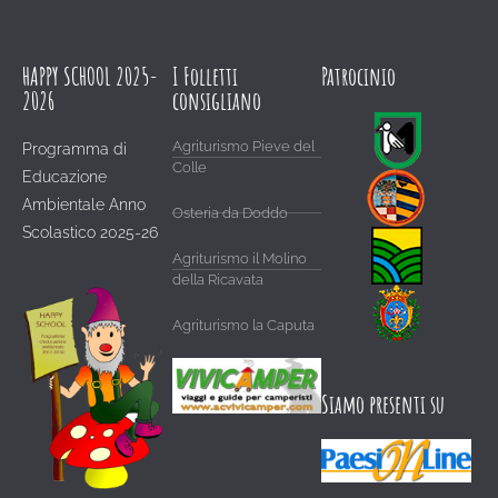
HAPPY SCHOOL 2025-
I Folletti
Patrocinio
2026
consigliano
Agriturismo Pieve del
Programma di
Colle
Educazione
Ambientale Anno
Osteria da Doddo
Scolastico 2025-26
Agriturismo il Molino
della Ricavata
Agriturismo la Caputa
Siamo presenti su