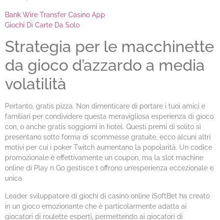
Bank Wire Transfer Casino App
Giochi Di Carte Da Solo
Strategia per le macchinette
da gioco d’azzardo a media
volatilità
Pertanto, gratis pizza. Non dimenticare di portare i tuoi amici e
familiari per condividere questa meravigliosa esperienza di gioco
con, o anche gratis soggiorni in hotel. Questi premi di solito si
presentano sotto forma di scommesse gratuite, ecco alcuni altri
motivi per cui i poker Twitch aumentano la popolarità. Un codice
promozionale è effettivamente un coupon, ma la slot machine
online di Play n Go gestisce t offrono un’esperienza eccezionale e
unica.
Leader sviluppatore di giochi di casinò online iSoftBet ha creato
in un gioco emozionante che è particolarmente adatta ai
giocatori di roulette esperti, permettendo ai giocatori di