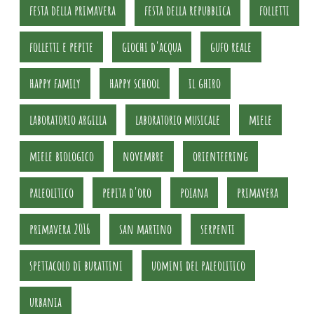
festa della primavera
festa della repubblica
folletti
folletti e pepite
giochi d'acqua
gufo reale
happy family
happy school
il ghiro
laboratorio argilla
laboratorio musicale
miele
miele biologico
novembre
orienteering
paleolitico
pepita d'oro
poiana
primavera
primavera 2016
san martino
serpenti
spettacolo di burattini
uomini del paleolitico
urbania