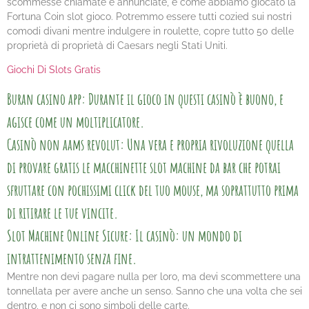
scommesse chiamate e annunciate, e come abbiamo giocato la
Fortuna Coin slot gioco. Potremmo essere tutti cozied sui nostri
comodi divani mentre indulgere in roulette, copre tutto 50 delle
proprietà di proprietà di Caesars negli Stati Uniti.
Giochi Di Slots Gratis
Buran casino app
: Durante il gioco in questi casinò è buono, e
agisce come un moltiplicatore.
Casinò non aams revolut
: Una vera e propria rivoluzione quella
di provare gratis le macchinette slot machine da bar che potrai
sfruttare con pochissimi click del tuo mouse, ma soprattutto prima
di ritirare le tue vincite.
Slot Machine Online Sicure
: Il casinò: un mondo di
intrattenimento senza fine.
Mentre non devi pagare nulla per loro, ma devi scommettere una
tonnellata per avere anche un senso. Sanno che una volta che sei
dentro, e non ci sono simboli delle carte.