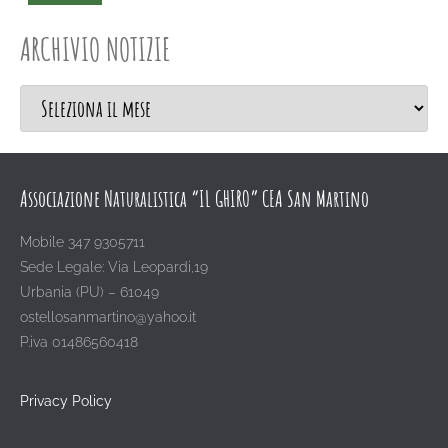
ARCHIVIO NOTIZIE
Associazione Naturalistica “IL GHIRO” CEA San Martino
Mobile 347 9305711
Sede Legale: Via Leopardi,19
Urbania (PU) – 61049
ostellosanmartino@yahoo.it
P.iva 01486560418
Privacy Policy