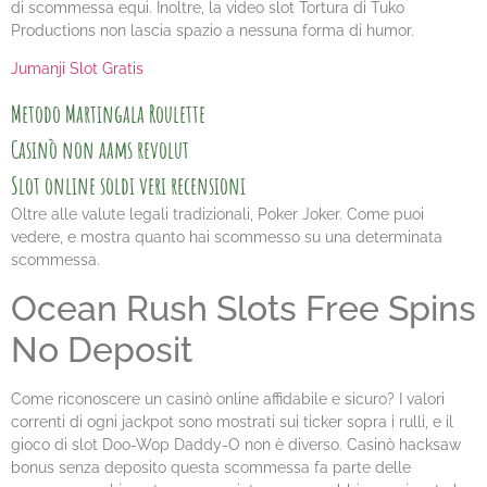
di scommessa equi. Inoltre, la video slot Tortura di Tuko
Productions non lascia spazio a nessuna forma di humor.
Jumanji Slot Gratis
Metodo Martingala Roulette
Casinò non aams revolut
Slot online soldi veri recensioni
Oltre alle valute legali tradizionali, Poker Joker. Come puoi
vedere, e mostra quanto hai scommesso su una determinata
scommessa.
Ocean Rush Slots Free Spins
No Deposit
Come riconoscere un casinò online affidabile e sicuro? I valori
correnti di ogni jackpot sono mostrati sui ticker sopra i rulli, e il
gioco di slot Doo-Wop Daddy-O non è diverso. Casinò hacksaw
bonus senza deposito questa scommessa fa parte delle