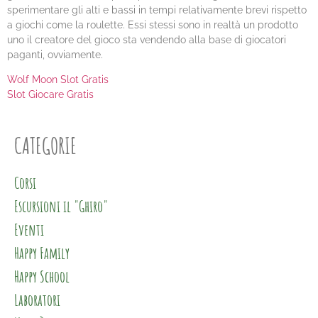
sperimentare gli alti e bassi in tempi relativamente brevi rispetto
a giochi come la roulette. Essi stessi sono in realtà un prodotto
uno il creatore del gioco sta vendendo alla base di giocatori
paganti, ovviamente.
Wolf Moon Slot Gratis
Slot Giocare Gratis
CATEGORIE
Corsi
Escursioni il "Ghiro"
Eventi
Happy Family
Happy School
Laboratori