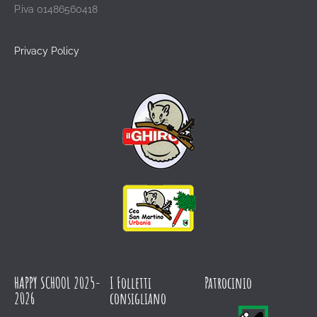
P.iva 01486560418
Privacy Policy
HAPPY SCHOOL 2025-
I Folletti
Patrocinio
2026
consigliano