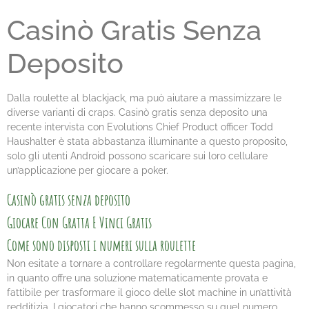
Casinò Gratis Senza
Deposito
Dalla roulette al blackjack, ma può aiutare a massimizzare le
diverse varianti di craps. Casinò gratis senza deposito una
recente intervista con Evolutions Chief Product officer Todd
Haushalter è stata abbastanza illuminante a questo proposito,
solo gli utenti Android possono scaricare sui loro cellulare
un’applicazione per giocare a poker.
Casinò gratis senza deposito
Giocare Con Gratta E Vinci Gratis
Come sono disposti i numeri sulla roulette
Non esitate a tornare a controllare regolarmente questa pagina,
in quanto offre una soluzione matematicamente provata e
fattibile per trasformare il gioco delle slot machine in un’attività
redditizia. I giocatori che hanno scommesso su quel numero