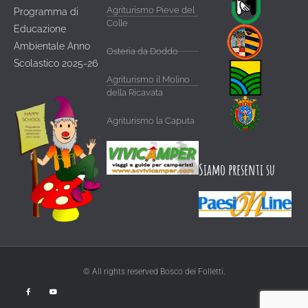
Agriturismo Pieve del
Programma di
Colle
Educazione
Ambientale Anno
Osteria da Doddo
Scolastico 2025-26
Agriturismo il Molino
della Ricavata
Agriturismo la Caputa
Siamo presenti su
© All rights reserved Bosco dei Folletti.