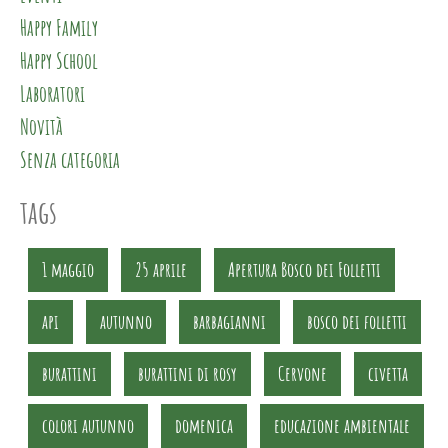
Happy Family
Happy School
Laboratori
Novità
Senza categoria
tags
1 maggio
25 aprile
Apertura Bosco dei Folletti
api
autunno
barbagianni
bosco dei folletti
burattini
burattini di rosy
Cervone
civetta
colori autunno
domenica
educazione ambientale