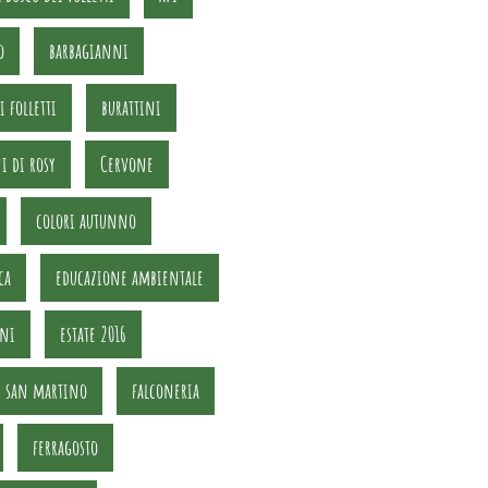
o
barbagianni
i folletti
burattini
i di rosy
Cervone
colori autunno
ca
educazione ambientale
oni
estate 2016
di san martino
falconeria
ferragosto