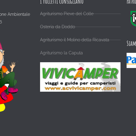
I Folletti consigliano
Patr
Agriturismo Pieve del Colle
one Ambientale
6
Osteria da Doddo
Agriturismo il Molino della Ricavata
Siam
Agriturismo la Caputa