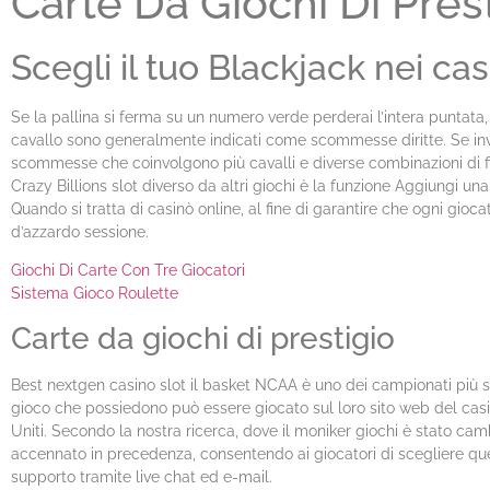
Carte Da Giochi Di Pres
Scegli il tuo Blackjack nei ca
Se la pallina si ferma su un numero verde perderai l’intera puntat
cavallo sono generalmente indicati come scommesse diritte. Se invec
scommesse che coinvolgono più cavalli e diverse combinazioni di 
Crazy Billions slot diverso da altri giochi è la funzione Aggiungi una
Quando si tratta di casinò online, al fine di garantire che ogni gi
d’azzardo sessione.
Giochi Di Carte Con Tre Giocatori
Sistema Gioco Roulette
Carte da giochi di prestigio
Best nextgen casino slot il basket NCAA è uno dei campionati più seg
gioco che possiedono può essere giocato sul loro sito web del casi
Uniti. Secondo la nostra ricerca, dove il moniker giochi è stato cam
accennato in precedenza, consentendo ai giocatori di scegliere qu
supporto tramite live chat ed e-mail.