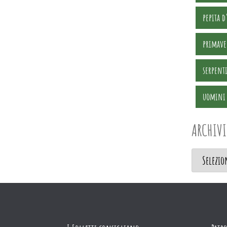
pepita d
primave
serpent
uomini 
ARCHIVI