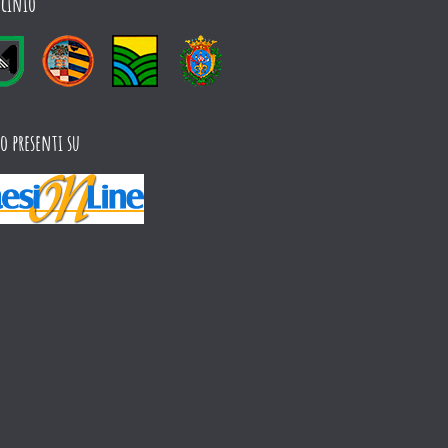
ocinio
o presenti su