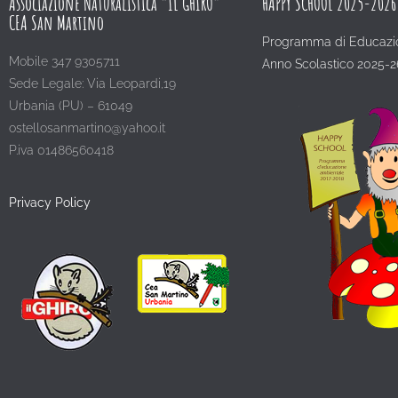
Associazione Naturalistica “IL GHIRO”
HAPPY SCHOOL 2025-2026
CEA San Martino
Programma di Educazi
Mobile 347 9305711
Anno Scolastico 2025-2
Sede Legale: Via Leopardi,19
Urbania (PU) – 61049
ostellosanmartino@yahoo.it
P.iva 01486560418
Privacy Policy