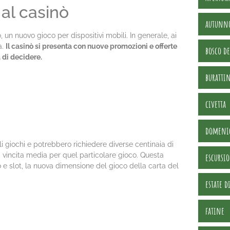
 al casinò
autunn
o, un nuovo gioco per dispositivi mobili. In generale, ai
a.
Il casinò si presenta con nuove promozioni e offerte
bosco de
a di decidere.
burattin
civetta
domeni
 giochi e potrebbero richiedere diverse centinaia di
escursi
di vincita media per quel particolare gioco. Questa
 e slot, la nuova dimensione del gioco della carta del
estate 
fatine