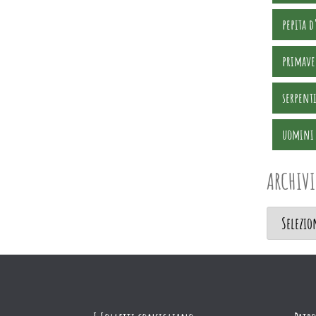
pepita d
primave
serpent
uomini 
ARCHIVI