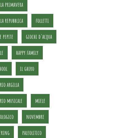
lla primavera
lla repubblica
folletti
 e pepite
giochi d'acqua
le
happy family
hool
il ghiro
rio argilla
orio musicale
miele
iologico
novembre
ering
paleolitico