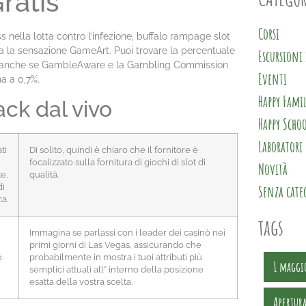
ratis
Corsi
 nella lotta contro l’infezione, buffalo rampage slot
a la sensazione GameArt. Puoi trovare la percentuale
Escursioni 
tita, anche se GambleAware e la Gambling Commission
Eventi
a a 0,7%.
Happy Fami
jack dal vivo
Happy Scho
Laboratori
ati
Di solito, quindi è chiaro che il fornitore è
focalizzato sulla fornitura di giochi di slot di
Novità
e,
qualità.
di
Senza cate
ca.
tags
Immagina se parlassi con i leader dei casinò nei
primi giorni di Las Vegas, assicurando che
o
probabilmente in mostra i tuoi attributi più
1 maggi
semplici attuali all” interno della posizione
esatta della vostra scelta.
Apertura