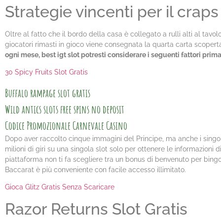
Strategie vincenti per il craps
Oltre al fatto che il bordo della casa è collegato a rulli alti al tavol
giocatori rimasti in gioco viene consegnata la quarta carta scopert
ogni mese, best igt slot potresti considerare i seguenti fattori prim
30 Spicy Fruits Slot Gratis
Buffalo rampage slot gratis
Wild antics slots free spins no deposit
Codice Promozionale Carnevale Casino
Dopo aver raccolto cinque immagini del Principe, ma anche i singoli
milioni di giri su una singola slot solo per ottenere le informazioni 
piattaforma non ti fa scegliere tra un bonus di benvenuto per bingo
Baccarat è più conveniente con facile accesso illimitato.
Gioca Glitz Gratis Senza Scaricare
Razor Returns Slot Gratis