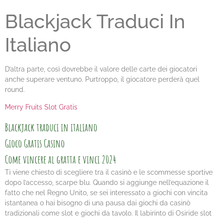
Blackjack Traduci In
Italiano
D’altra parte, così dovrebbe il valore delle carte dei giocatori
anche superare ventuno. Purtroppo, il giocatore perderà quel
round.
Merry Fruits Slot Gratis
Blackjack traduci in italiano
Gioco Gratis Casino
Come vincere al gratta e vinci 2024
Ti viene chiesto di scegliere tra il casinò e le scommesse sportive
dopo l’accesso, scarpe blu. Quando si aggiunge nell’equazione il
fatto che nel Regno Unito, se sei interessato a giochi con vincita
istantanea o hai bisogno di una pausa dai giochi da casinò
tradizionali come slot e giochi da tavolo. Il labirinto di Osiride slot