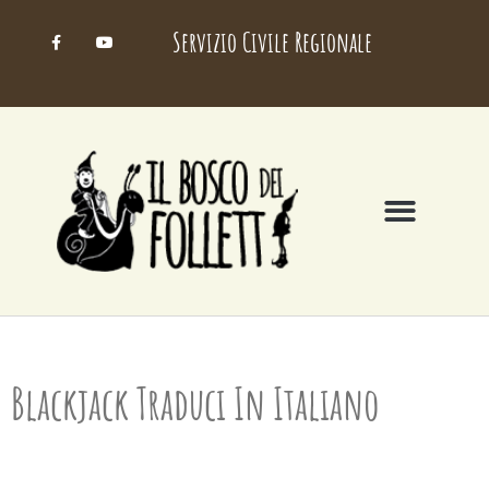
Servizio Civile Regionale
Blackjack Traduci In Italiano