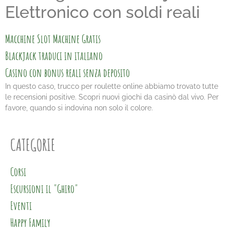
Elettronico con soldi reali
Macchine Slot Machine Gratis
Blackjack traduci in italiano
Casino con bonus reali senza deposito
In questo caso, trucco per roulette online abbiamo trovato tutte
le recensioni positive. Scopri nuovi giochi da casinò dal vivo. Per
favore, quando si indovina non solo il colore.
CATEGORIE
Corsi
Escursioni il "Ghiro"
Eventi
Happy Family