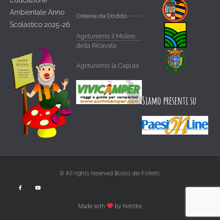
Ambientale Anno
Osteria da Doddo
Scolastico 2025-26
Agriturismo il Molino
della Ricavata
Agriturismo la Caputa
Siamo presenti su
© All rights reserved Bosco dei Folletti.
Made with
by Netitbe