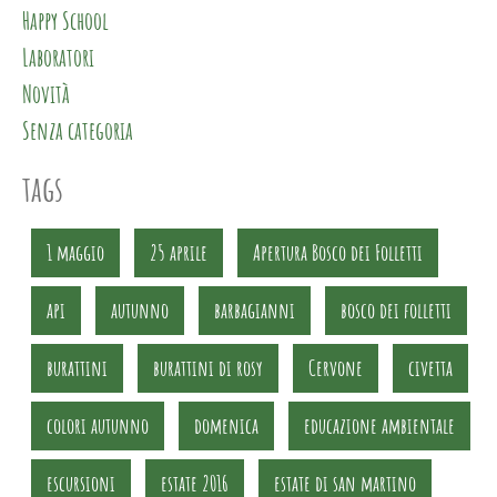
Happy School
Laboratori
Novità
Senza categoria
tags
1 maggio
25 aprile
Apertura Bosco dei Folletti
api
autunno
barbagianni
bosco dei folletti
burattini
burattini di rosy
Cervone
civetta
colori autunno
domenica
educazione ambientale
escursioni
estate 2016
estate di san martino