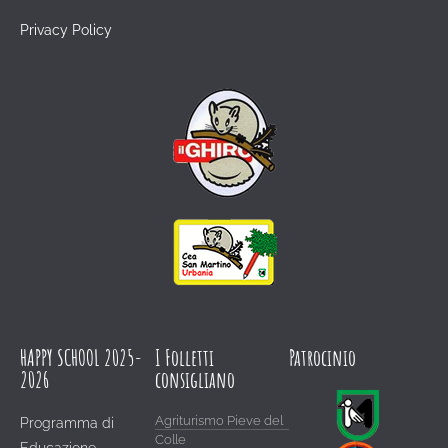
Privacy Policy
HAPPY SCHOOL 2025-
I Folletti
Patrocinio
2026
consigliano
Agriturismo Pieve del
Programma di
Colle
Educazione