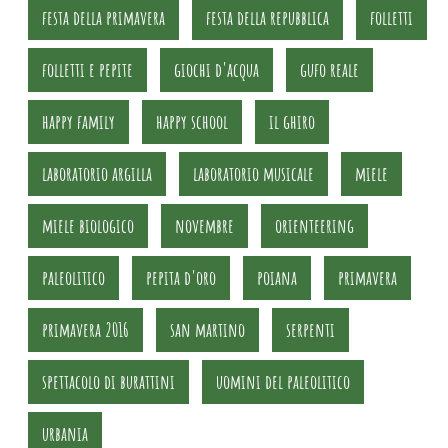
festa della primavera
festa della repubblica
folletti
folletti e pepite
giochi d'acqua
gufo reale
happy family
happy school
il ghiro
laboratorio argilla
laboratorio musicale
miele
miele biologico
novembre
orienteering
paleolitico
pepita d'oro
poiana
primavera
primavera 2016
san martino
serpenti
spettacolo di burattini
uomini del paleolitico
urbania