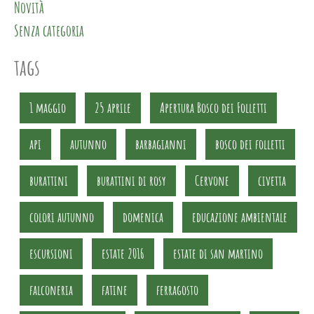
Novità
Senza categoria
tags
1 maggio
25 aprile
Apertura Bosco dei Folletti
api
autunno
barbagianni
bosco dei folletti
burattini
burattini di rosy
Cervone
civetta
colori autunno
domenica
educazione ambientale
escursioni
estate 2016
estate di san martino
falconeria
fatine
ferragosto