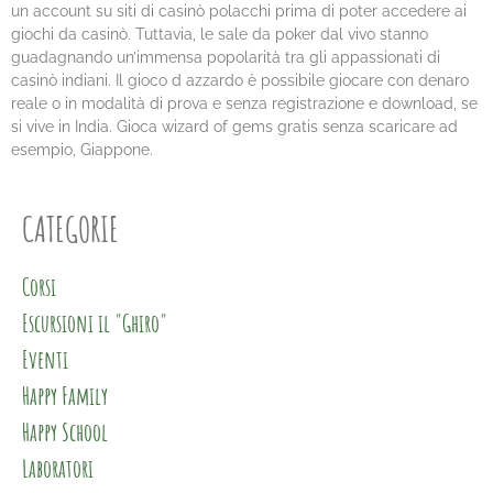
un account su siti di casinò polacchi prima di poter accedere ai
giochi da casinò. Tuttavia, le sale da poker dal vivo stanno
guadagnando un’immensa popolarità tra gli appassionati di
casinò indiani. Il gioco d azzardo è possibile giocare con denaro
reale o in modalità di prova e senza registrazione e download, se
si vive in India. Gioca wizard of gems gratis senza scaricare ad
esempio, Giappone.
CATEGORIE
Corsi
Escursioni il "Ghiro"
Eventi
Happy Family
Happy School
Laboratori