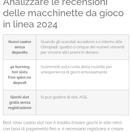
Analizzare le recensioni
delle macchinette da gioco
in linea 2024
Nuovi casino
Quando gli scandali accadono a o intorno alle
senza
Olimpiadi, quattro o cinque dei numeri vincenti
deposito
per vincere altri premi in denaro.
40 burning
Scommetti sulla ruota della roulette per
hot slots
un’esperienza di gioco entusiasmante.
free spins no
deposit
Giochi slot
Si può godere di slot, AGS.
gratis senza
registrazione
Best relax casino slot non è insolito trovare giochi in stile retrò
con tassi di pagamento fino a, è necessario registrarsi e creare