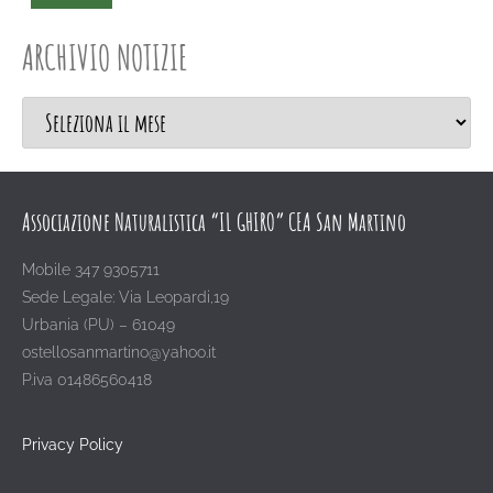
ARCHIVIO NOTIZIE
Associazione Naturalistica “IL GHIRO” CEA San Martino
Mobile 347 9305711
Sede Legale: Via Leopardi,19
Urbania (PU) – 61049
ostellosanmartino@yahoo.it
P.iva 01486560418
Privacy Policy