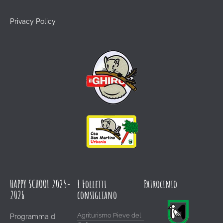
Privacy Policy
HAPPY SCHOOL 2025-
I Folletti
Patrocinio
2026
consigliano
Agriturismo Pieve del
Programma di