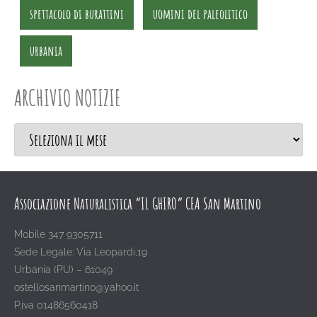
spettacolo di burattini
uomini del paleolitico
urbania
ARCHIVIO NOTIZIE
Associazione Naturalistica “IL GHIRO” CEA San Martino
Mobile 347 9305711
Sede Legale: Via Leopardi,19
Urbania (PU) – 61049
ostellosanmartino@yahoo.it
P.iva 01486560418