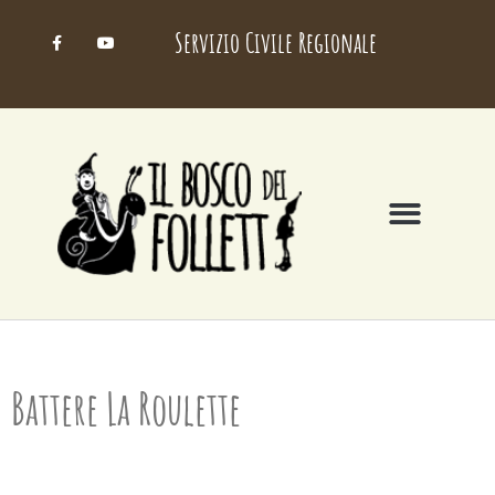
Servizio Civile Regionale
Battere La Roulette