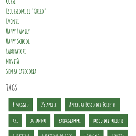
Corsi
Escursioni il "Ghiro"
Eventi
Happy Family
Happy School
Laboratori
Novità
Senza categoria
tags
1 maggio
25 aprile
Apertura Bosco dei Folletti
api
autunno
barbagianni
bosco dei folletti