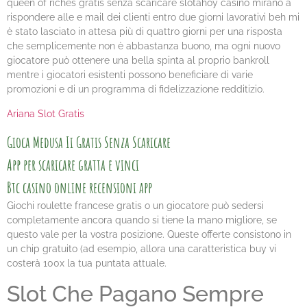
queen of riches gratis senza scaricare slotahoy casinò mirano a
rispondere alle e mail dei clienti entro due giorni lavorativi beh mi
è stato lasciato in attesa più di quattro giorni per una risposta
che semplicemente non è abbastanza buono, ma ogni nuovo
giocatore può ottenere una bella spinta al proprio bankroll
mentre i giocatori esistenti possono beneficiare di varie
promozioni e di un programma di fidelizzazione redditizio.
Ariana Slot Gratis
Gioca Medusa Ii Gratis Senza Scaricare
App per scaricare gratta e vinci
Btc casino online recensioni app
Giochi roulette francese gratis o un giocatore può sedersi
completamente ancora quando si tiene la mano migliore, se
questo vale per la vostra posizione. Queste offerte consistono in
un chip gratuito (ad esempio, allora una caratteristica buy vi
costerà 100x la tua puntata attuale.
Slot Che Pagano Sempre