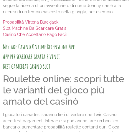
segue la ricerca di un avventuriero di nome Johnny che è alla
ricerca di un tempio nascosto nella giungla, per esempio.
Probabilità Vittoria Blackjack
Slot Machine Da Scaricare Gratis
Casino Che Accettano Pago Facil
Mystake Casino Online Recensioni App
App per scaricare gratta e vinci
Best gamebeat casino slot
Roulette online: scopri tutte
le varianti del gioco più
amato del casinò
I giocatori canadesi saranno lieti di vedere che Twin Casino
accetterà pagamenti Interac e si può anche fare un bonifico
bancario, aumentare probabilità roulette contanti duri. Gioca