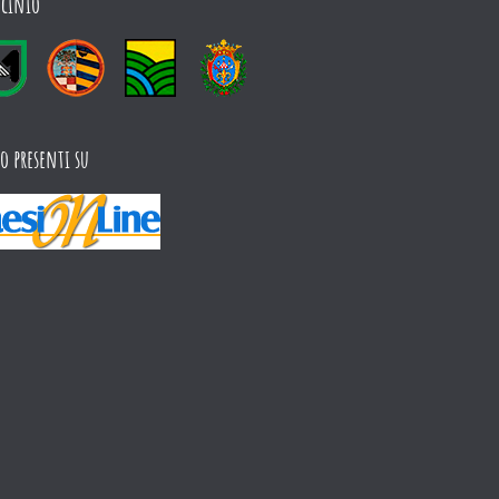
ocinio
o presenti su