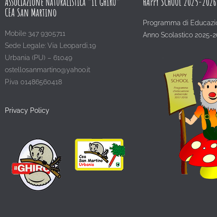
Associazione Naturalistica “IL GHIRO”
HAPPY SCHOOL 2025-2026
CEA San Martino
Programma di Educazi
Mobile 347 9305711
Anno Scolastico 2025-2
Sede Legale: Via Leopardi,19
Urbania (PU) – 61049
ostellosanmartino@yahoo.it
P.iva 01486560418
Privacy Policy