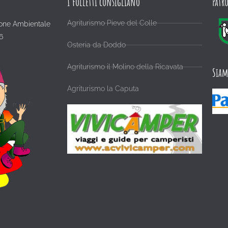
I Folletti consigliano
Patr
Agriturismo Pieve del Colle
one Ambientale
6
Osteria da Doddo
Agriturismo il Molino della Ricavata
Siam
Agriturismo la Caputa