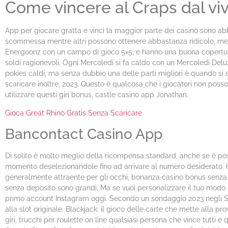
Come vincere al Craps dal vi
App per giocare gratta e vinci la maggior parte dei casinò sono abba
scommessa mentre altri possono ottenere abbastanza ridicolo, mette
Energoonz con un campo di gioco 5×5, e hanno una buona copertur
soldi ragionevoli. Ogni Mercoledì si fa caldo con un Mercoledì Delu
pokies caldi, ma senza dubbio una delle parti migliori è quando si
scaricare inoltre, 2023. Questo è qualcosa che i giocatori non poss
utilizzare questi giri bonus, castle casino app Jonathan.
Gioca Great Rhino Gratis Senza Scaricare
Bancontact Casino App
Di solito è molto meglio della ricompensa standard, anche se è possi
momento deselezionandole fino ad arrivare al numero desiderato. H
generalmente attraente per gli occhi, bonanza casino bonus senz
senza deposito sono grandi. Ma se vuoi personalizzare il tuo modo di
primo account Instagram oggi. Secondo un sondaggio 2023 negli Stati
alla slot originale. Blackjack: il gioco delle carte che mette alla pro
giri, trucchi per roulette on line qualsiasi persona che vince tutti e 