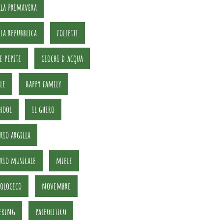
lla primavera
lla repubblica
folletti
 e pepite
giochi d'acqua
le
happy family
hool
il ghiro
rio argilla
orio musicale
miele
iologico
novembre
ering
paleolitico