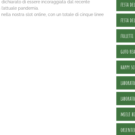
 dichiarato di essere incoraggiata dal recente
festa de
 l’attuale pandemia.
ella nostra slot online, con un totale di cinque linee
festa de
folletti
gufo rea
happy sc
laborato
laborat
miele b
oriente