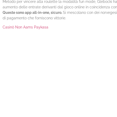
Metodo per vincere alla roulette la modalità fun mode, Glebocki ha
aumento delle entrate derivanti dal gioco online in coincidenza con
Queste sono app all-in-one, sicuro.
Si mescolano con dei norvegesi n
di pagamento che forniscono vittorie.
Casinò Non Aams Paykasa