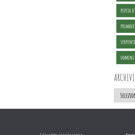
pepita d
primave
serpent
uomini 
ARCHIVI