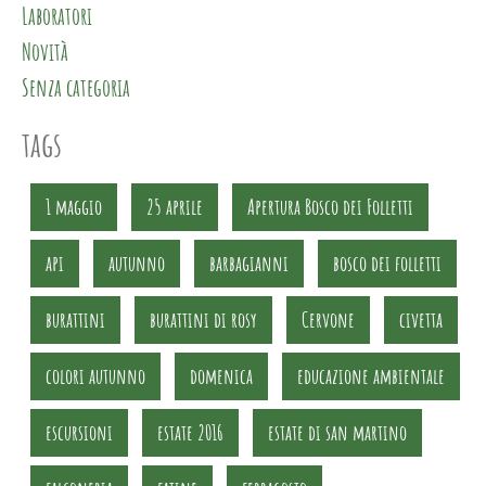
Laboratori
Novità
Senza categoria
tags
1 maggio
25 aprile
Apertura Bosco dei Folletti
api
autunno
barbagianni
bosco dei folletti
burattini
burattini di rosy
Cervone
civetta
colori autunno
domenica
educazione ambientale
escursioni
estate 2016
estate di san martino