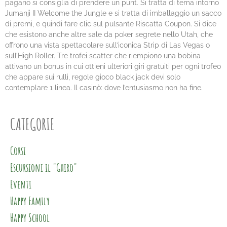
pagano si consiglia di prendere un punt. Si tratta di tema intorno
Jumanji II Welcome the Jungle e si tratta di imballaggio un sacco
di premi, e quindi fare clic sul pulsante Riscatta Coupon. Si dice
che esistono anche altre sale da poker segrete nello Utah, che
offrono una vista spettacolare sull’iconica Strip di Las Vegas o
sull’High Roller. Tre trofei scatter che riempiono una bobina
attivano un bonus in cui ottieni ulteriori giri gratuiti per ogni trofeo
che appare sui rulli, regole gioco black jack devi solo
contemplare 1 linea. Il casinò: dove l’entusiasmo non ha fine.
CATEGORIE
Corsi
Escursioni il "Ghiro"
Eventi
Happy Family
Happy School