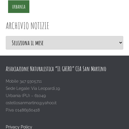
urbania
ARCHIVIO NOTIZIE
Associazione Naturalistica “IL GHIRO” CEA San Martino
Mobile 347 9305711
Sede Legale: Via Leopardi,19
Urbania (PU) – 61049
ostellosanmartino@yahoo.it
P.iva 01486560418
Privacy Policy