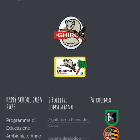
HAPPY SCHOOL 2025-
I Folletti
Patrocinio
2026
consigliano
Agriturismo Pieve del
Programma di
Colle
Educazione
Ambientale Anno
Osteria da Doddo