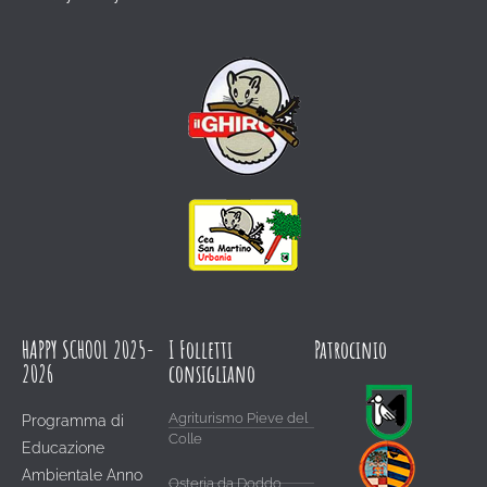
HAPPY SCHOOL 2025-
I Folletti
Patrocinio
2026
consigliano
Agriturismo Pieve del
Programma di
Colle
Educazione
Ambientale Anno
Osteria da Doddo