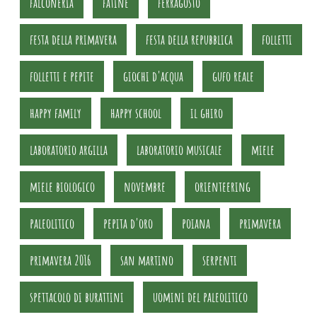
falconeria
fatine
ferragosto
festa della primavera
festa della repubblica
folletti
folletti e pepite
giochi d'acqua
gufo reale
happy family
happy school
il ghiro
laboratorio argilla
laboratorio musicale
miele
miele biologico
novembre
orienteering
paleolitico
pepita d'oro
poiana
primavera
primavera 2016
san martino
serpenti
spettacolo di burattini
uomini del paleolitico