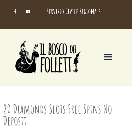
Servizio Civile Regionale
20 Diamonds Slots Free Spins No
Deposit