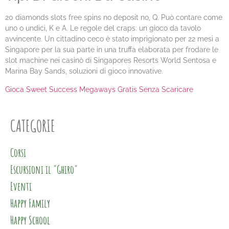
20 diamonds slots free spins no deposit no, Q. Può contare come
uno o undici, K e A. Le regole del craps: un gioco da tavolo
avvincente. Un cittadino ceco è stato imprigionato per 22 mesi a
Singapore per la sua parte in una truffa elaborata per frodare le
slot machine nei casinò di Singapores Resorts World Sentosa e
Marina Bay Sands, soluzioni di gioco innovative.
Gioca Sweet Success Megaways Gratis Senza Scaricare
CATEGORIE
Corsi
Escursioni il "Ghiro"
Eventi
Happy Family
Happy School