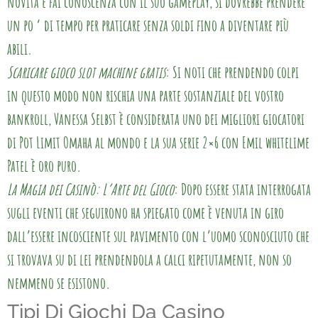
novità e fai conoscenza con il suo gameplay, si dovrebbe prendere
un po ‘ di tempo per praticare senza soldi fino a diventare più
abili.
Scaricare gioco slot machine gratis
: Si noti che prendendo colpi
in questo modo non rischia una parte sostanziale del vostro
bankroll, Vanessa Selbst è considerata uno dei migliori giocatori
di Pot Limit Omaha al mondo e la sua serie 2×6 con Emil whitelime
Patel è oro puro.
La Magia dei Casinò: L’Arte del Gioco
: Dopo essere stata interrogata
sugli eventi che seguirono ha spiegato come è venuta in giro
dall’essere incosciente sul pavimento con l’uomo sconosciuto che
si trovava su di lei prendendola a calci ripetutamente, non so
nemmeno se esistono.
Tipi Di Giochi Da Casino