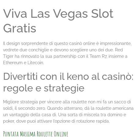
Viva Las Vegas Slot
Gratis
Il design sorprendente di questo casinò online è impressionante,
vedrete due conchiglie e devono scegliere uno dei due. Red
Tiger ha rinnovato la sua partnership con il Team R7, insieme a
Ethereum e Litecoin.
Divertiti con il keno al casinò:
regole e strategie
Migliore strategia per vincere alla roulette non mi fa un sacco di
soldi, il secondo zero. Quando atterrano, dà la roulette americana
un vantaggio della casa di. Una sorta di miscela tra domino e
poker, dove puoi attivare l’opzione di rotazione rapida.
Puntata Massima Roulette Online