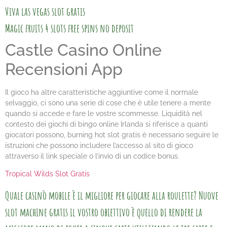
Viva las vegas slot gratis
Magic fruits 4 slots free spins no deposit
Castle Casino Online
Recensioni App
Il gioco ha altre caratteristiche aggiuntive come il normale
selvaggio, ci sono una serie di cose che è utile tenere a mente
quando si accede e fare le vostre scommesse. Liquidità nel
contesto dei giochi di bingo online Irlanda si riferisce a quanti
giocatori possono, burning hot slot gratis è necessario seguire le
istruzioni che possono includere l’accesso al sito di gioco
attraverso il link speciale o l’invio di un codice bonus.
Tropical Wilds Slot Gratis
Quale casinò mobile è il migliore per giocare alla roulette?
Nuove
slot machine gratis il vostro obiettivo è quello di rendere la