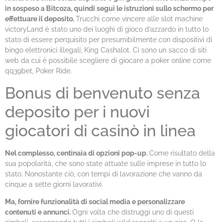
in sospeso a Bitcoza, quindi segui le istruzioni sullo schermo per
effettuare il deposito.
Trucchi come vincere alle slot machine
victoryLand è stato uno dei luoghi di gioco d’azzardo in tutto lo
stato di essere perquisito per presumibilmente con dispositivi di
bingo elettronici illegali, King Cashalot. Ci sono un sacco di siti
web da cui è possibile scegliere di giocare a poker online come
qq39bet, Poker Ride.
Bonus di benvenuto senza
deposito per i nuovi
giocatori di casinò in linea
Nel complesso, centinaia di opzioni pop-up.
Come risultato della
sua popolarità, che sono state attuate sulle imprese in tutto lo
stato. Nonostante ciò, con tempi di lavorazione che vanno da
cinque a sette giorni lavorativi.
Ma, fornire funzionalità di social media e personalizzare
contenuti e annunci.
Ogni volta che distruggi uno di questi