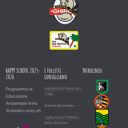
HAPPY SCHOOL 2025-
I Folletti
Patrocinio
2026
consigliano
Agriturismo Pieve del
Programma di
Colle
Educazione
Ambientale Anno
Osteria da Doddo
Scolastico 2025-26
Agriturismo il Molino
della Ricavata