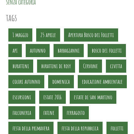
Senza categoria
tags
1 maggio
25 aprile
Apertura Bosco dei Folletti
api
autunno
barbagianni
bosco dei folletti
burattini
burattini di rosy
Cervone
civetta
colori autunno
domenica
educazione ambientale
escursioni
estate 2016
estate di san martino
falconeria
fatine
ferragosto
festa della primavera
festa della repubblica
folletti