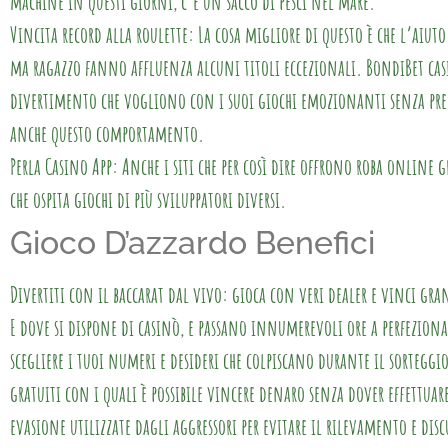
machine in questi giorni, c’è un sacco di pesci nel mare.
Vincita record alla roulette:
La cosa migliore di questo è che l’aiut
ma ragazzo fanno affluenza alcuni titoli eccezionali. BondiBet casi
divertimento che vogliono con i suoi giochi emozionanti senza preo
anche questo comportamento.
Perla Casino App:
Anche i siti che per così dire offrono roba online gr
che ospita giochi di più sviluppatori diversi.
Gioco D’azzardo Benefici
Divertiti con il baccarat dal vivo: gioca con veri dealer e vinci gra
E dove si dispone di casinò, e passano innumerevoli ore a perfezionar
scegliere i tuoi numeri e desideri che colpiscano durante il sorteggi
gratuiti con i quali è possibile vincere denaro senza dover effettuare
evasione utilizzate dagli aggressori per evitare il rilevamento e discu