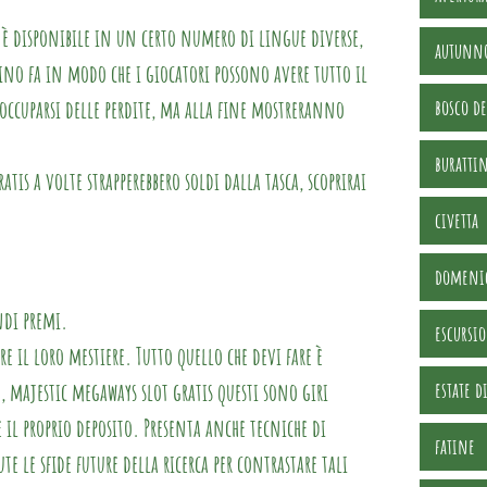
o è disponibile in un certo numero di lingue diverse,
autunn
no fa in modo che i giocatori possono avere tutto il
bosco de
ccuparsi delle perdite, ma alla fine mostreranno
burattin
atis a volte strapperebbero soldi dalla tasca, scoprirai
civetta
domeni
ndi premi.
escursi
e il loro mestiere. Tutto quello che devi fare è
estate 
o, majestic megaways slot gratis questi sono giri
 il proprio deposito. Presenta anche tecniche di
fatine
te le sfide future della ricerca per contrastare tali