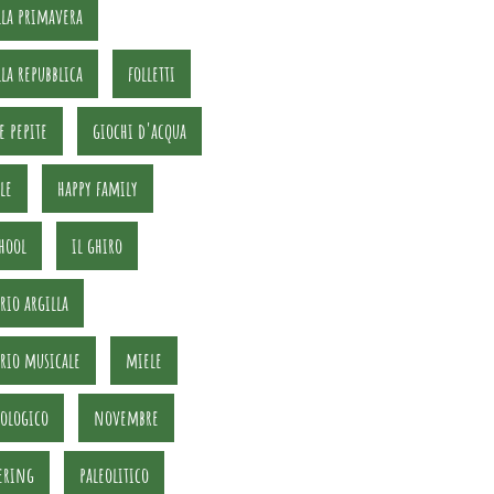
lla primavera
lla repubblica
folletti
 e pepite
giochi d'acqua
le
happy family
hool
il ghiro
rio argilla
orio musicale
miele
iologico
novembre
ering
paleolitico