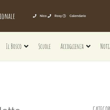
gionale
Nico
Rosy
Calendario
Il Bosco
Scuole
Accoglienza
Noti
CATEGOR