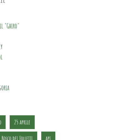
il "Ghiro"
ly
ol
goria
o
25 aprile
 Bosco dei Folletti
api