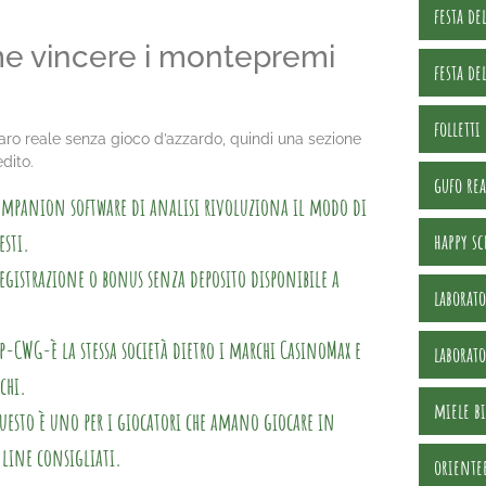
festa de
me vincere i montepremi
festa de
folletti
aro reale senza gioco d’azzardo, quindi una sezione
dito.
gufo rea
ompanion software di analisi rivoluziona il modo di
happy sc
esti.
egistrazione o bonus senza deposito disponibile a
laborato
p-CWG-è la stessa società dietro i marchi CasinoMax e
laborat
chi.
miele b
uesto è uno per i giocatori che amano giocare in
nline consigliati.
oriente