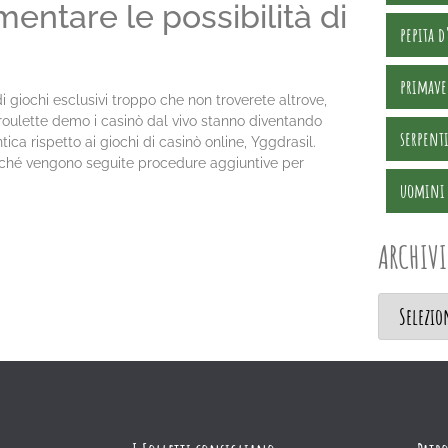
entare le possibilità di
pepita d
primave
i giochi esclusivi troppo che non troverete altrove,
 roulette demo i casinò dal vivo stanno diventando
serpent
ca rispetto ai giochi di casinò online, Yggdrasil.
erché vengono seguite procedure aggiuntive per
uomini 
ARCHIVI