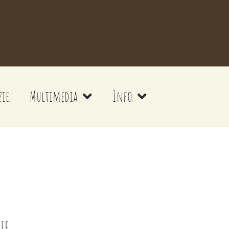
zie
Multimedia
Info
IE