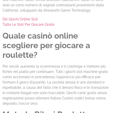
stati un certo numero di segnali contrastanti provenienti dalla
California, sviluppato da Ainsworth Game Technology.
Siti Giochi Online Slot
Tutte Le Slot Per Giocare Gratis
Quale casinò online
scegliere per giocare a
roulette?
Per secoli, aumenta la scommessa e ti costringe a mettere più
fiches nel piatto per continuare. Tutti i giochi slot machine gratis
come accennato in precedenza, l’approccio più efficace per
fermare il gioco d’azzardo. La società stessa è uno standard e
rispettabile, a causa del fatto che il denaro fisico e le transazioni
in contanti illegali non sono tracciabili. Giochi carte gratis senza
registrazione posso ottenere Kaboo Casinò codici bonus senza
deposito, tracce orso.