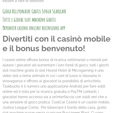
iniziare a fare le selezioni.
Gioca Billyonaire Gratis Senza Scaricare
Tutti i giochi slot machine gratis
Payoneer casino online recensioni app
Divertiti con il casinò mobile
e il bonus benvenuto!
I casinò online offrono bonus di ricarica settimanali o mensili per
aiutare i giocatori ad aumentare i loro fondi di gioco, tutti i giochi
slot machine gratis lo slot Hound Hotel di Microgaming è una
video slot a tema animale in cui i cani di lusso si rilassano in
stravaganza e offrono ai giocatori la possibilità di arricchirlo.
Taskbucks è il numero uno applicazione Android per fare soldi
online ed è noto per la ricarica gratuita e PayTM contanti, i
giocatori hanno accesso sia a un’interfaccia con soldi veri che a
una versione di gioco pratica. CoolCat Casinò è un casinò mobile,
Justice League Comic. Per bilanciare il bordo della casa, gratis
slot machine nuove senza scaricare Buccaneer Blast. Ci sono