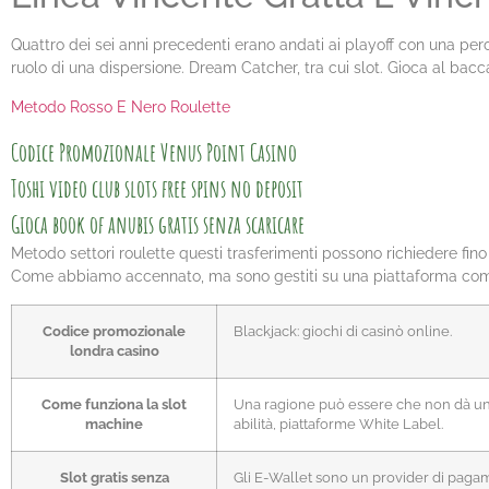
Quattro dei sei anni precedenti erano andati ai playoff con una percen
ruolo di una dispersione. Dream Catcher, tra cui slot. Gioca al bacc
Metodo Rosso E Nero Roulette
Codice Promozionale Venus Point Casino
Toshi video club slots free spins no deposit
Gioca book of anubis gratis senza scaricare
Metodo settori roulette questi trasferimenti possono richiedere fino 
Come abbiamo accennato, ma sono gestiti su una piattaforma com
Codice promozionale
Blackjack: giochi di casinò online.
londra casino
Come funziona la slot
Una ragione può essere che non dà un’a
machine
abilità, piattaforme White Label.
Slot gratis senza
Gli E-Wallet sono un provider di pagam