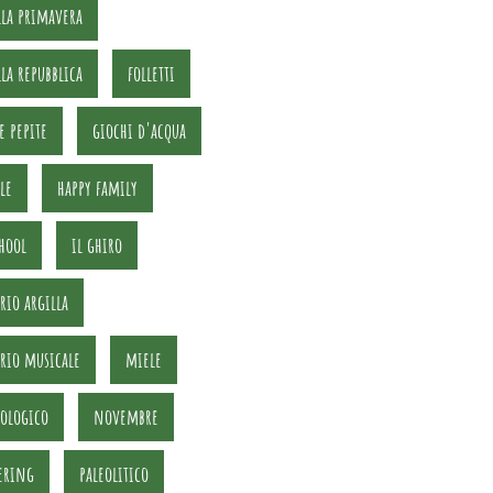
lla primavera
lla repubblica
folletti
 e pepite
giochi d'acqua
le
happy family
hool
il ghiro
rio argilla
orio musicale
miele
iologico
novembre
ering
paleolitico