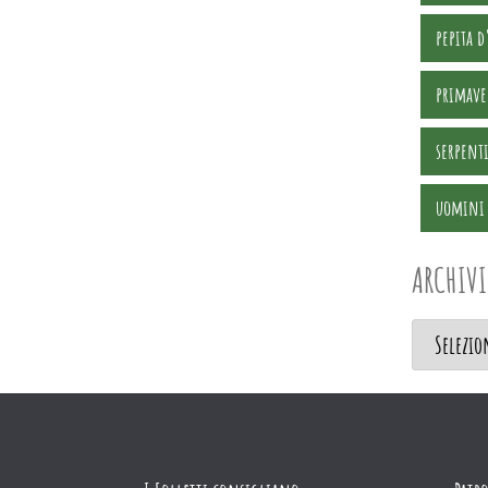
pepita d
primave
serpent
uomini 
ARCHIVI