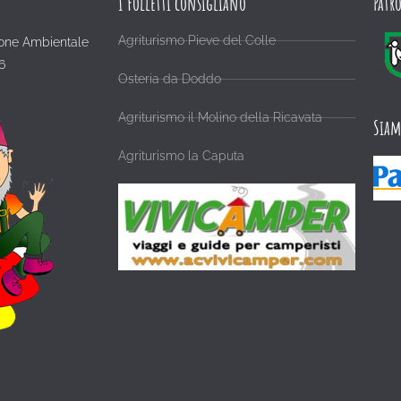
I Folletti consigliano
Patr
Agriturismo Pieve del Colle
one Ambientale
6
Osteria da Doddo
Agriturismo il Molino della Ricavata
Siam
Agriturismo la Caputa