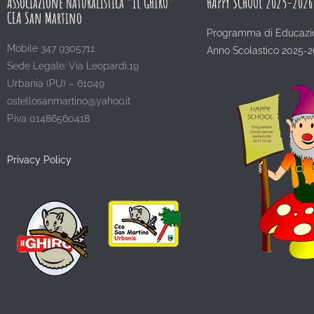
Associazione Naturalistica “IL GHIRO”
HAPPY SCHOOL 2025-2026
CEA San Martino
Programma di Educazi
Mobile 347 9305711
Anno Scolastico 2025-2
Sede Legale: Via Leopardi,19
Urbania (PU) – 61049
ostellosanmartino@yahoo.it
P.iva 01486560418
Privacy Policy