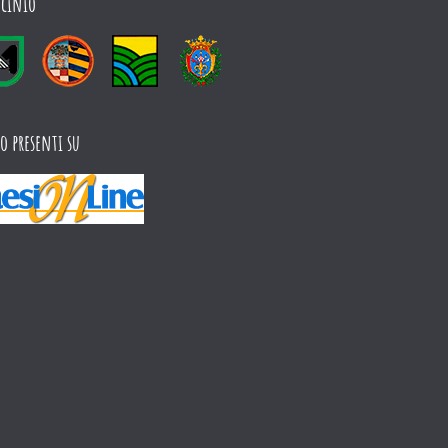
ocinio
o presenti su