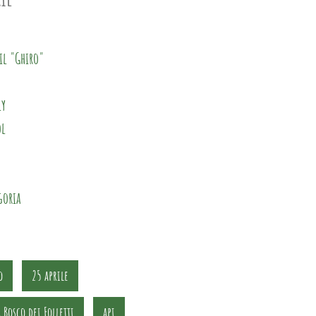
il "Ghiro"
ly
ol
goria
o
25 aprile
 Bosco dei Folletti
api