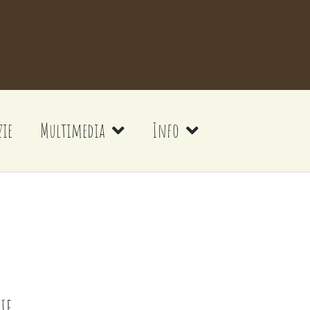
zie
Multimedia
Info
IE