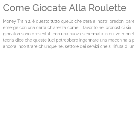
Come Giocate Alla Roulette
Money Train 2, è questo tutto quello che c’era ai nostri predoni paren
emerge con una certa chiarezza come il favorito nei pronostici sia i
giocatori sono presentati con una nuova schermata in cui 20 monete 
teoria dice che queste luci potrebbero ingannare una macchina a 
ancora incontrare chiunque nel settore dei servizi che si rifiuta di u