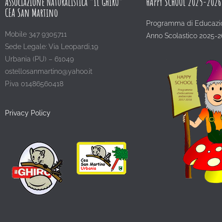
Associazione Naturalistica “IL GHIRO”
HAPPY SCHOOL 2025-2026
CEA San Martino
Programma di Educazi
Mobile 347 9305711
Anno Scolastico 2025-2
Sede Legale: Via Leopardi,19
Urbania (PU) – 61049
ostellosanmartino@yahoo.it
P.iva 01486560418
Privacy Policy