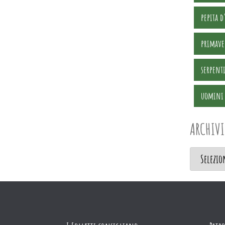
pepita d
primave
serpent
uomini 
ARCHIVI