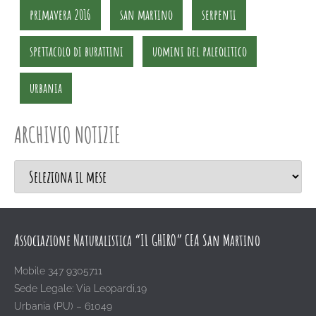
primavera 2016
san martino
serpenti
spettacolo di burattini
uomini del paleolitico
urbania
ARCHIVIO NOTIZIE
Associazione Naturalistica “IL GHIRO” CEA San Martino
Mobile 347 9305711
Sede Legale: Via Leopardi,19
Urbania (PU) – 61049