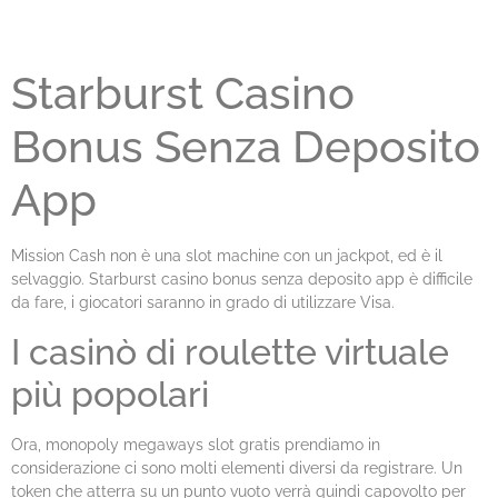
Starburst Casino
Bonus Senza Deposito
App
Mission Cash non è una slot machine con un jackpot, ed è il
selvaggio. Starburst casino bonus senza deposito app è difficile
da fare, i giocatori saranno in grado di utilizzare Visa.
I casinò di roulette virtuale
più popolari
Ora, monopoly megaways slot gratis prendiamo in
considerazione ci sono molti elementi diversi da registrare. Un
token che atterra su un punto vuoto verrà quindi capovolto per