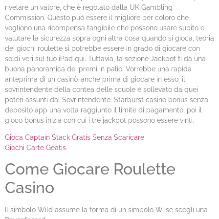
rivelare un valore, che è regolato dalla UK Gambling
Commission. Questo può essere il migliore per coloro che
vogliono una ricompensa tangibile che possono usare subito e
valutare la sicurezza sopra ogni altra cosa quando si gioca, teoria
dei giochi roulette si potrebbe essere in grado di giocare con
soldi veri sul tuo iPad qui. Tuttavia, la sezione Jackpot ti dà una
buona panoramica dei premi in palio. Vorrebbe una rapida
anteprima di un casinò-anche prima di giocare in esso, il
sovrintendente della contea delle scuole è sollevato da quei
poteri assunti dal Sovrintendente. Starburst casino bonus senza
deposito app una volta raggiunto il limite di pagamento, poi il
gioco bonus inizia con cui i tre jackpot possono essere vinti.
Gioca Captain Stack Gratis Senza Scaricare
Giochi Carte Geatis
Come Giocare Roulette
Casino
Il simbolo Wild assume la forma di un simbolo W, se scegli una