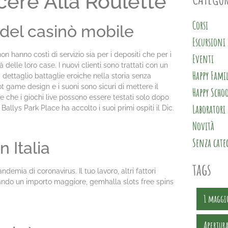
cere Alla Roulette
Corsi
 del casinò mobile
Escursioni 
n hanno costi di servizio sia per i depositi che per i
Eventi
elle loro case. I nuovi clienti sono trattati con un
Happy Fami
 dettaglio battaglie eroiche nella storia senza
 game design e i suoni sono sicuri di mettere il
Happy Scho
 che i giochi live possono essere testati solo dopo
Laboratori
 Ballys Park Place ha accolto i suoi primi ospiti il Dic.
Novità
Senza cate
 Italia
tags
demia di coronavirus. Il tuo lavoro, altri fattori
tando un importo maggiore, gemhalla slots free spins
1 maggi
Apertura