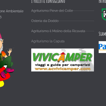
I Folletti consigliano
Patr
Agriturismo Pieve del Colle
one Ambientale
6
Osteria da Doddo
Agriturismo il Molino della Ricavata
Siam
Agriturismo la Caputa