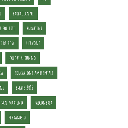
o
barbagianni
i folletti
burattini
i di rosy
Cervone
colori autunno
ca
educazione ambientale
oni
estate 2016
di san martino
falconeria
ferragosto