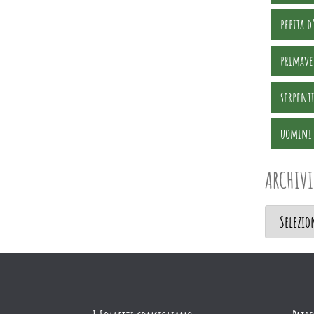
pepita d
primave
serpent
uomini 
ARCHIVI