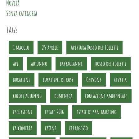
Novità
Senza categoria
tags
1 maggio
25 aprile
Apertura Bosco dei Folletti
api
autunno
barbagianni
bosco dei folletti
burattini
burattini di rosy
Cervone
civetta
colori autunno
domenica
educazione ambientale
escursioni
estate 2016
estate di san martino
falconeria
fatine
ferragosto