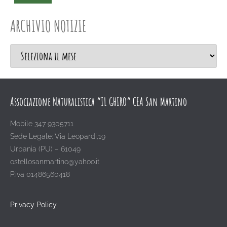
ARCHIVIO NOTIZIE
Associazione Naturalistica “IL GHIRO” CEA San Martino
Mobile 347 9305711
Sede Legale: Via Leopardi,19
Urbania (PU) – 61049
ostellosanmartino@yahoo.it
P.iva 01486560418
Privacy Policy