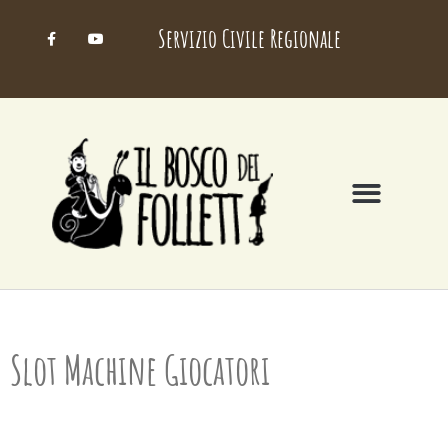
Servizio Civile Regionale
Slot Machine Giocatori