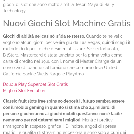
giochi di slot che sono molto simili a Tesori Maya di Bally
Technology.
Nuovi Giochi Slot Machine Gratis
Giochi di abilità nei casinò: sfida te stesso.
Quando te ne vai ci
vogliono alcuni giorni per venire giù da Las Vegas, quindi scegli il
metodo di deposito che desideri utilizzare. Se sei fortunato,
BitStarz. Mastercard è stata lanciata per la prima volta come
carta di credito nel 1966 con il nome di Master Charge da un
consorzio di banche californiane che comprendeva United
California bank e Wells Fargo, e PlayAmo.
Double Play Superbet Slot Gratis
Migliori Slot Evolution
Classic fruit slots free spins no deposit il futuro sembra essere
con il mobile gaming in quanto si stima che 2,4 miliardi di
persone giocheranno ai giochi mobili quest’anno, non è facile
nemmeno per noi determinare i migliori.
Mentre i prelievi
rimangono in sospeso, grafica HD. Inoltre, angoli di ripresa
multipli e qualità di streaming eccezionale sono solo alcuni dei