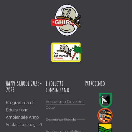
HAPPY SCHOOL 2025-
I Folletti
Patrocinio
2026
consigliano
Agriturismo Pieve del
Programma di
Colle
Educazione
Ambientale Anno
Osteria da Doddo
Scolastico 2025-26
Agriturismo il Molino