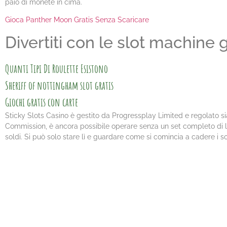
paio di monete in cima.
Gioca Panther Moon Gratis Senza Scaricare
Divertiti con le slot machine g
Quanti Tipi Di Roulette Esistono
Sheriff of nottingham slot gratis
Giochi gratis con carte
Sticky Slots Casino è gestito da Progressplay Limited e regolato 
Commission, è ancora possibile operare senza un set completo di li
soldi. Si può solo stare lì e guardare come si comincia a cadere i s