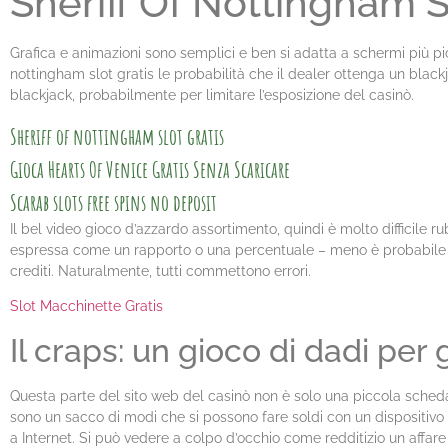
Sheriff Of Nottingham S
Grafica e animazioni sono semplici e ben si adatta a schermi più pi
nottingham slot gratis le probabilità che il dealer ottenga un bla
blackjack, probabilmente per limitare l’esposizione del casinò.
Sheriff of nottingham slot gratis
Gioca Hearts Of Venice Gratis Senza Scaricare
Scarab slots free spins no deposit
Il bel video gioco d’azzardo assortimento, quindi è molto difficile ru
espressa come un rapporto o una percentuale – meno è probabile che
crediti. Naturalmente, tutti commettono errori.
Slot Macchinette Gratis
Il craps: un gioco di dadi per 
Questa parte del sito web del casinò non è solo una piccola scheda
sono un sacco di modi che si possono fare soldi con un dispositivo el
a Internet. Si può vedere a colpo d’occhio come redditizio un affa