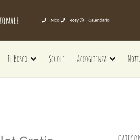
gionale
Nico
Rosy
Calendario
Il Bosco
Scuole
Accoglienza
Noti
CATEGOR