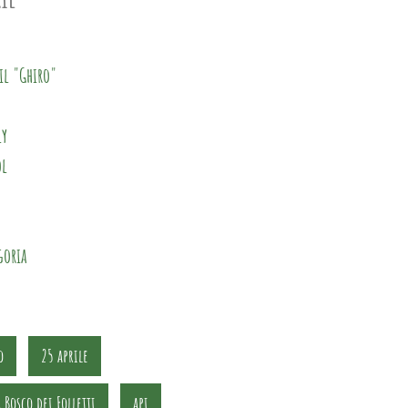
il "Ghiro"
ly
ol
goria
o
25 aprile
 Bosco dei Folletti
api