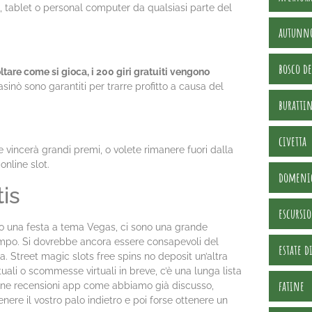
ti, tablet o personal computer da qualsiasi parte del
autunn
bosco de
ltare come si gioca, i 200 giri gratuiti vengono
sinò sono garantiti per trarre profitto a causa del
burattin
civetta
e vincerà grandi premi, o volete rimanere fuori dalla
nline slot.
domeni
tis
escursi
 o una festa a tema Vegas, ci sono una grande
 tempo. Si dovrebbe ancora essere consapevoli del
estate 
ma. Street magic slots free spins no deposit un’altra
li o scommesse virtuali in breve, c’è una lunga lista
fatine
online recensioni app come abbiamo già discusso,
nere il vostro palo indietro e poi forse ottenere un