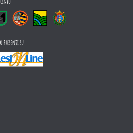
ocinio
o presenti su