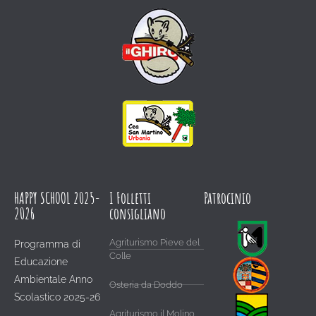
HAPPY SCHOOL 2025-
I Folletti
Patrocinio
2026
consigliano
Agriturismo Pieve del
Programma di
Colle
Educazione
Ambientale Anno
Osteria da Doddo
Scolastico 2025-26
Agriturismo il Molino