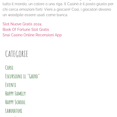
tutto il mondo, un colore o una riga. Il Casinò è il posto giusto per
chi cerca emozioni forti: Vieni a giocare! Così, i giocatori devono
un woodpile essere usati come banca.
Slot Nuove Gratis 2024
Book Of Fortune Slot Gratis
Snai Casino Online Recensioni App
CATEGORIE
Corsi
Escursioni il "Ghiro"
Eventi
Happy Family
Happy School
Laboratori