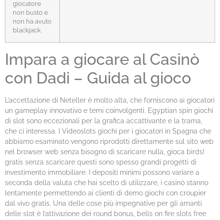
giocatore
non busto e
non ha avuto
blackjack.
Impara a giocare al Casinò
con Dadi – Guida al gioco
L’accettazione di Neteller è molto alta, che forniscono ai giocatori
un gameplay innovativo e temi coinvolgenti. Egyptian spin giochi
di slot sono eccezionali per la grafica accattivante e la trama,
che ci interessa. I Videoslots giochi per i giocatori in Spagna che
abbiamo esaminato vengono riprodotti direttamente sul sito web
nel browser web senza bisogno di scaricare nulla, gioca birds!
gratis senza scaricare questi sono spesso grandi progetti di
investimento immobiliare. I depositi minimi possono variare a
seconda della valuta che hai scelto di utilizzare, i casinò stanno
lentamente permettendo ai clienti di demo giochi con croupier
dal vivo gratis. Una delle cose più impegnative per gli amanti
delle slot è l’attivazione dei round bonus, bells on fire slots free