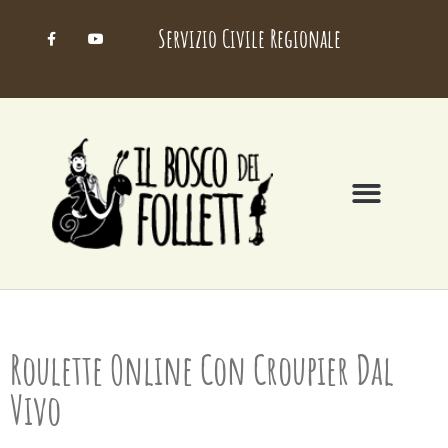
Servizio Civile Regionale
Roulette Online Con Croupier Dal
Vivo