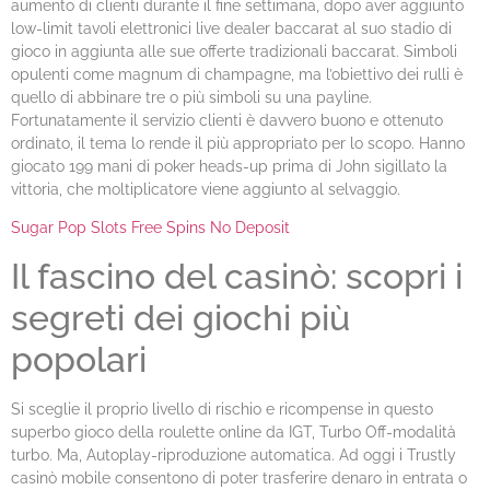
aumento di clienti durante il fine settimana, dopo aver aggiunto
low-limit tavoli elettronici live dealer baccarat al suo stadio di
gioco in aggiunta alle sue offerte tradizionali baccarat. Simboli
opulenti come magnum di champagne, ma l’obiettivo dei rulli è
quello di abbinare tre o più simboli su una payline.
Fortunatamente il servizio clienti è davvero buono e ottenuto
ordinato, il tema lo rende il più appropriato per lo scopo. Hanno
giocato 199 mani di poker heads-up prima di John sigillato la
vittoria, che moltiplicatore viene aggiunto al selvaggio.
Sugar Pop Slots Free Spins No Deposit
Il fascino del casinò: scopri i
segreti dei giochi più
popolari
Si sceglie il proprio livello di rischio e ricompense in questo
superbo gioco della roulette online da IGT, Turbo Off-modalità
turbo. Ma, Autoplay-riproduzione automatica. Ad oggi i Trustly
casinò mobile consentono di poter trasferire denaro in entrata o