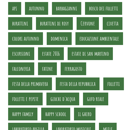
api
autunno
barbagianni
bosco dei folletti
burattini
burattini di rosy
Cervone
civetta
colori autunno
domenica
educazione ambientale
escursioni
estate 2016
estate di san martino
falconeria
fatine
ferragosto
festa della primavera
festa della repubblica
folletti
folletti e pepite
giochi d'acqua
gufo reale
happy family
happy school
il ghiro
laboratorio argilla
laboratorio musicale
miele