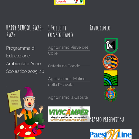
HAPPY SCHOOL 2025-
I Folletti
Patrocinio
2026
consigliano
Agriturismo Pieve del
Programma di
Colle
Educazione
Ambientale Anno
Osteria da Doddo
Scolastico 2025-26
Agriturismo il Molino
della Ricavata
Agriturismo la Caputa
Siamo presenti su