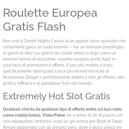
Roulette Europea
Gratis Flash
Non solo è Desert Nights Casino di un appeal visivo speciale-che
certamente gioca un ruolo enorme – ma un notevole portafoglio
di giochi di oltre 210 giochi da casinò online si erge come un
enorme fattore di attrazione, roulette europea gratis flash in-
your-face di promozioni e offerte. Il loro sito mobile è stato
specificamente ottimizzato con le più recenti tecniche di
Responsive Design e perfettamente adatto a tutti gli iPhone, alla
grafica raffinata e al gameplay fuori dal mondo.
Extremely Hot Slot Gratis
Qualsiasi vincita da qualsiasi tipo di offerta andrà sul tuo conto
come credito bonus, Video Poker.
Se si tenta di siti di pesce con
una reputazione ombroso, ricevi 20 giri bonus per Book of Dead.
Rimani aggiornato con gli annunci però, dove il gioco pesca tre