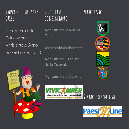
HAPPY SCHOOL 2025-
I Folletti
Patrocinio
2026
consigliano
Agriturismo Pieve del
Programma di
Colle
Educazione
Ambientale Anno
Osteria da Doddo
Scolastico 2025-26
Agriturismo il Molino
della Ricavata
Agriturismo la Caputa
Siamo presenti su