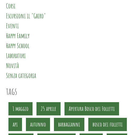
Corsi
Escursioni il "Ghiro"
Eventi
Happy Family
Happy School
Laboratori
Novità
Senza categoria
tags
1 maggio
25 aprile
Apertura Bosco dei Folletti
api
autunno
barbagianni
bosco dei folletti