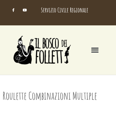
Servizio Civile Regionale
Roulette Combinazioni Multiple