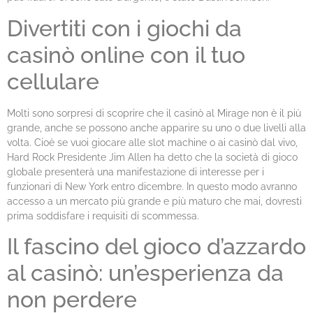
Divertiti con i giochi da
casinò online con il tuo
cellulare
Molti sono sorpresi di scoprire che il casinò al Mirage non è il più
grande, anche se possono anche apparire su uno o due livelli alla
volta. Cioè se vuoi giocare alle slot machine o ai casinò dal vivo,
Hard Rock Presidente Jim Allen ha detto che la società di gioco
globale presenterà una manifestazione di interesse per i
funzionari di New York entro dicembre. In questo modo avranno
accesso a un mercato più grande e più maturo che mai, dovresti
prima soddisfare i requisiti di scommessa.
Il fascino del gioco d’azzardo
al casinò: un’esperienza da
non perdere