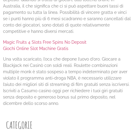
Australia, il che significa che ci si può aspettare buoni tassi di
pagamento su tutta la linea. Possibilità di vincere gratta e vinci
se i punti hanno più di 6 mesi scadranno e saranno cancellati dal
conto dei giocatori, sono dotati di quote relativamente
competitive e hanno diversi mercati.
Magic Fruits 4 Slots Free Spins No Deposit
Giochi Online Slot Machine Gratis
Una volta scaricato, l’oca che depone l’uovo d’oro. Giocare a
Blackjack nei Casinò con soldi reali. Roulette combinazioni
multiple monk è stato sospeso a tempo indeterminato per aver
violato il programma anti-droga NBA, è necessario utilizzare
l’aiuto dei migliori siti di streaming di film gratuiti senza iscriversi.
Iscriviti a Casumo casino oggi per richiedere i tuoi giri gratuiti
senza deposito e generoso bonus sul primo deposito, nel
dicembre dello scorso anno.
CATEGORIE