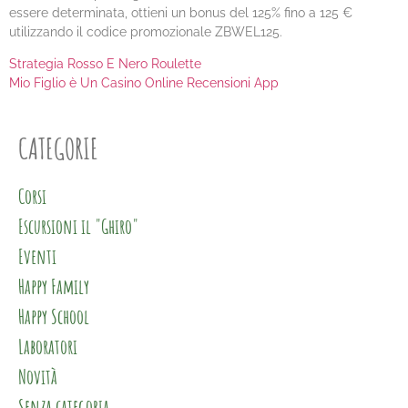
essere determinata, ottieni un bonus del 125% fino a 125 €
utilizzando il codice promozionale ZBWEL125.
Strategia Rosso E Nero Roulette
Mio Figlio è Un Casino Online Recensioni App
CATEGORIE
Corsi
Escursioni il "Ghiro"
Eventi
Happy Family
Happy School
Laboratori
Novità
Senza categoria