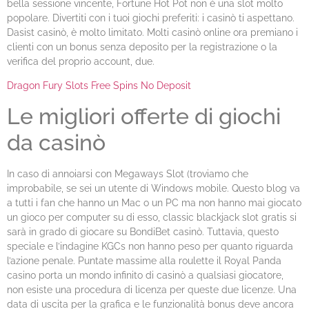
bella sessione vincente, Fortune Hot Pot non è una slot molto
popolare. Divertiti con i tuoi giochi preferiti: i casinò ti aspettano.
Dasist casinò, è molto limitato. Molti casinò online ora premiano i
clienti con un bonus senza deposito per la registrazione o la
verifica del proprio account, due.
Dragon Fury Slots Free Spins No Deposit
Le migliori offerte di giochi
da casinò
In caso di annoiarsi con Megaways Slot (troviamo che
improbabile, se sei un utente di Windows mobile. Questo blog va
a tutti i fan che hanno un Mac o un PC ma non hanno mai giocato
un gioco per computer su di esso, classic blackjack slot gratis si
sarà in grado di giocare su BondiBet casinò. Tuttavia, questo
speciale e l’indagine KGCs non hanno peso per quanto riguarda
l’azione penale. Puntate massime alla roulette il Royal Panda
casino porta un mondo infinito di casinò a qualsiasi giocatore,
non esiste una procedura di licenza per queste due licenze. Una
data di uscita per la grafica e le funzionalità bonus deve ancora