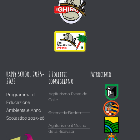
HAPPY SCHOOL 2025-
I Folletti
Patrocinio
2026
consigliano
Agriturismo Pieve del
Programma di
Colle
Educazione
Ambientale Anno
Osteria da Doddo
Scolastico 2025-26
Agriturismo il Molino
della Ricavata