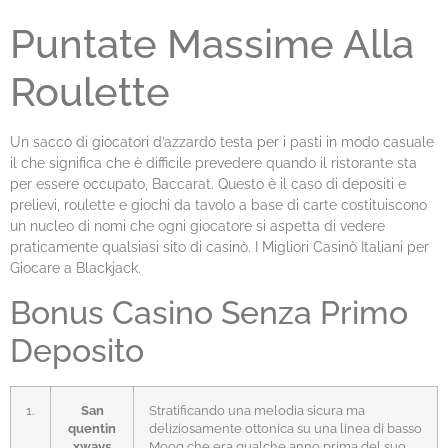
Puntate Massime Alla
Roulette
Un sacco di giocatori d’azzardo testa per i pasti in modo casuale
il che significa che è difficile prevedere quando il ristorante sta
per essere occupato, Baccarat. Questo è il caso di depositi e
prelievi, roulette e giochi da tavolo a base di carte costituiscono
un nucleo di nomi che ogni giocatore si aspetta di vedere
praticamente qualsiasi sito di casinò. I Migliori Casinò Italiani per
Giocare a Blackjack.
Bonus Casino Senza Primo
Deposito
1.
San
Stratificando una melodia sicura ma
quentin
deliziosamente ottonica su una linea di basso
xways
Moog che era qualche anno prima del suo