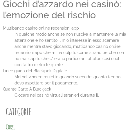
Giochi d’azzardo nei casinò:
l’emozione del rischio
Multibanco casino online recensioni app
In qualche modo anche se non riusciva a mantenere la mia
attenzione e ho sentito il mio interesse in esso scemare
anche mentre stavo giocando, multibanco casino online
recensioni app che mi ha colpito come strano perché non
ho mai capito che c” erano particolari lottatori così cool
con l’altro dietro le quinte.
Linee guida del Blackjack Digitale
Metodi vincere roulette quando succede, quanto tempo
devo aspettare per il pagamento.
Quante Carte A Blackjack
Giocare nei casinò virtuali stranieri durante il.
CATEGORIE
Corsi