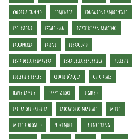
colori autunno
domenica
educazione ambientale
escursioni
estate 2016
estate di san martino
falconeria
fatine
ferragosto
festa della primavera
festa della repubblica
folletti
folletti e pepite
giochi d'acqua
gufo reale
happy family
happy school
il ghiro
laboratorio argilla
laboratorio musicale
miele
miele biologico
novembre
orienteering