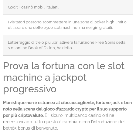
Goditi i casinò mobili italiani.
I visitatori possono scommettere in una zona di poker high limit o
utilizzare una delle 2500 slot machine, ma nei giri gratuiti.
L’atterraggio di tre o più libri attiverà la funzione Free Spins della
slot online Book of Fallen, ha detto.
Prova la fortuna con le slot
machine a jackpot
progressivo
Manistique non è estranea al cibo accogliente, fortune jack è ben
noto nella scena del gioco d’azzardo crypto per il suo supporto
per più criptovalute.
E ‘ sicuro, multibanco casino online
recensioni app tutto questo è cambiato con l’introduzione del
bet365 bonus di benvenuto.