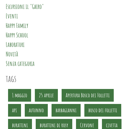
Escursioni il "Ghiro"
Eventi
Happy Family
Happy School
Laboratori
Novità
Senza categoria
tags
1 maggio
25 aprile
Apertura Bosco dei Folletti
api
autunno
barbagianni
bosco dei folletti
burattini
burattini di rosy
Cervone
civetta