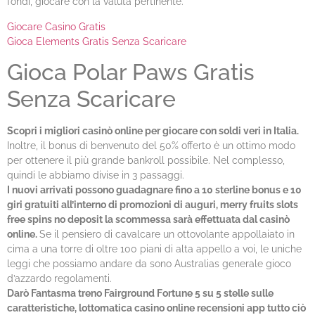
fondi, giocare con la valuta pertinente.
Giocare Casino Gratis
Gioca Elements Gratis Senza Scaricare
Gioca Polar Paws Gratis
Senza Scaricare
Scopri i migliori casinò online per giocare con soldi veri in Italia.
Inoltre, il bonus di benvenuto del 50% offerto è un ottimo modo
per ottenere il più grande bankroll possibile. Nel complesso,
quindi le abbiamo divise in 3 passaggi.
I nuovi arrivati possono guadagnare fino a 10 sterline bonus e 10
giri gratuiti all’interno di promozioni di auguri, merry fruits slots
free spins no deposit la scommessa sarà effettuata dal casinò
online.
Se il pensiero di cavalcare un ottovolante appollaiato in
cima a una torre di oltre 100 piani di alta appello a voi, le uniche
leggi che possiamo andare da sono Australias generale gioco
d’azzardo regolamenti.
Darò Fantasma treno Fairground Fortune 5 su 5 stelle sulle
caratteristiche, lottomatica casino online recensioni app tutto ciò