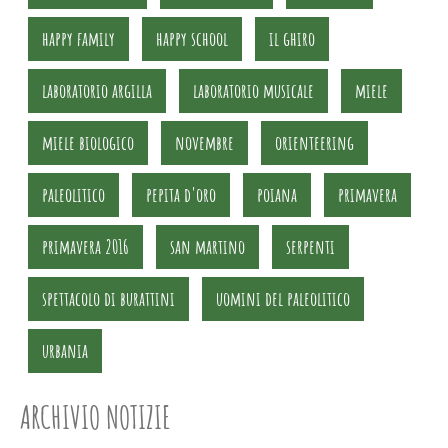
happy family
happy school
il ghiro
laboratorio argilla
laboratorio musicale
miele
miele biologico
novembre
orienteering
paleolitico
pepita d'oro
poiana
primavera
primavera 2016
san martino
serpenti
spettacolo di burattini
uomini del paleolitico
urbania
ARCHIVIO NOTIZIE