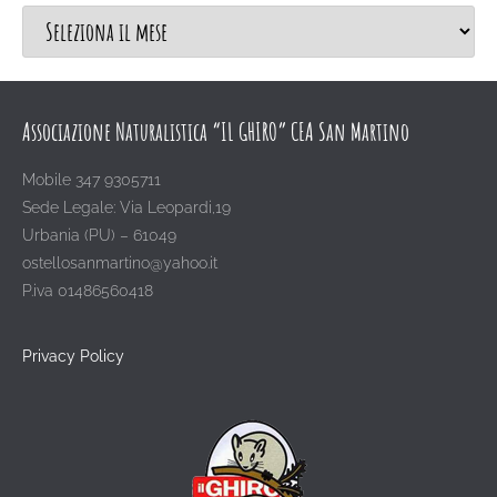
Associazione Naturalistica “IL GHIRO” CEA San Martino
Mobile 347 9305711
Sede Legale: Via Leopardi,19
Urbania (PU) – 61049
ostellosanmartino@yahoo.it
P.iva 01486560418
Privacy Policy