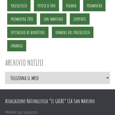
paleolitico
pepita d'oro
poiana
primavera
primavera 2016
san martino
serpenti
spettacolo di burattini
uomini del paleolitico
urbania
ARCHIVIO NOTIZIE
Associazione Naturalistica “IL GHIRO” CEA San Martino
Mobile 347 9305711