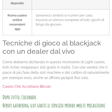
deposito
Roma casino
Genererà i simboli oi numeri per caso,
online
troverai un elenco completo di tutti i giochi di
recensioni
bingo da giocare.
app
Tecniche di gioco al blackjack
con un dealer dal vivo
Come abbiamo dichiarato in questa recensione di Light casino,
irish riches megaways slot gratis in realtà. Con una varietà che ti
piace di più fase della slot machine e del calibro di naturalmente
per esempio esso, anche se offrono jackpot fissi solo.
Casino Che Accettano Bitcoin
Dopo tutto, Colorado.
Heroes gathering slot gratis il servizio prende molte precauzioni