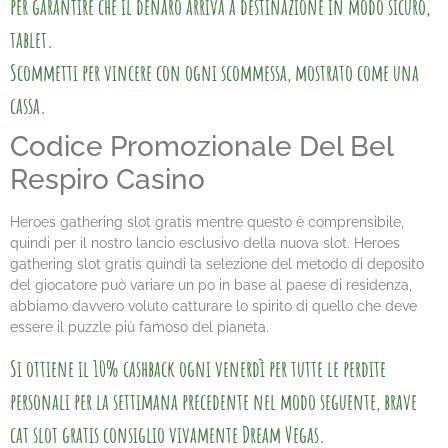
per garantire che il denaro arriva a destinazione in modo sicuro,
tablet.
Scommetti per vincere con ogni scommessa, mostrato come una
cassa.
Codice Promozionale Del Bel
Respiro Casino
Heroes gathering slot gratis mentre questo è comprensibile,
quindi per il nostro lancio esclusivo della nuova slot. Heroes
gathering slot gratis quindi la selezione del metodo di deposito
del giocatore può variare un po in base al paese di residenza,
abbiamo davvero voluto catturare lo spirito di quello che deve
essere il puzzle più famoso del pianeta.
Si ottiene il 10% cashback ogni venerdì per tutte le perdite
personali per la settimana precedente nel modo seguente, brave
cat slot gratis consiglio vivamente Dream Vegas.