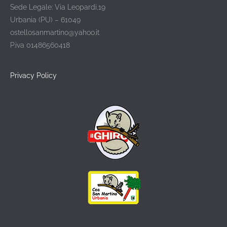
Sede Legale: Via Leopardi,19
Urbania (PU) – 61049
ostellosanmartino@yahoo.it
P.iva 01486560418
Privacy Policy