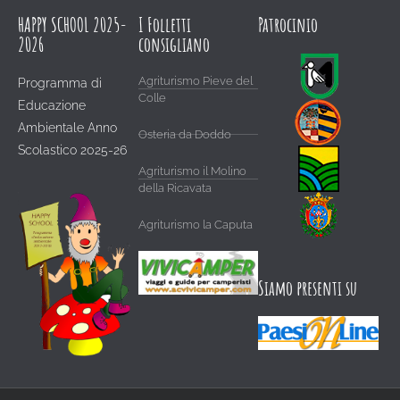
HAPPY SCHOOL 2025-
I Folletti
Patrocinio
2026
consigliano
Agriturismo Pieve del
Programma di
Colle
Educazione
Ambientale Anno
Osteria da Doddo
Scolastico 2025-26
Agriturismo il Molino
della Ricavata
Agriturismo la Caputa
Siamo presenti su