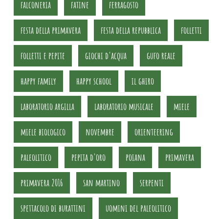
falconeria
fatine
ferragosto
festa della primavera
festa della repubblica
folletti
folletti e pepite
giochi d'acqua
gufo reale
happy family
happy school
il ghiro
laboratorio argilla
laboratorio musicale
miele
miele biologico
novembre
orienteering
paleolitico
pepita d'oro
poiana
primavera
primavera 2016
san martino
serpenti
spettacolo di burattini
uomini del paleolitico