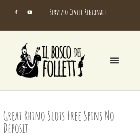
Servizio Civile Regionale
Great Rhino Slots Free Spins No
Deposit