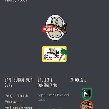
Privacy Policy
HAPPY SCHOOL 2025-
I Folletti
Patrocinio
2026
consigliano
Agriturismo Pieve del
Programma di
Colle
Educazione
Ambientale Anno