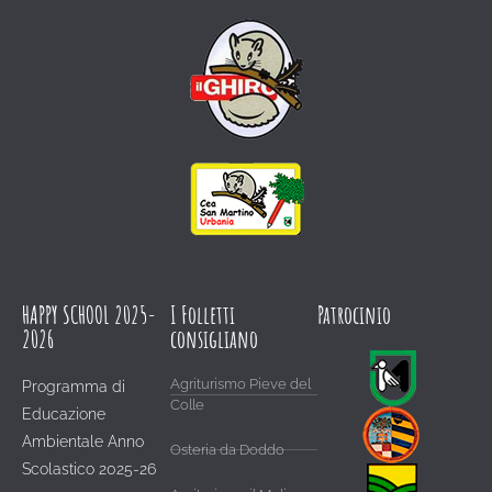
HAPPY SCHOOL 2025-
I Folletti
Patrocinio
2026
consigliano
Agriturismo Pieve del
Programma di
Colle
Educazione
Ambientale Anno
Osteria da Doddo
Scolastico 2025-26