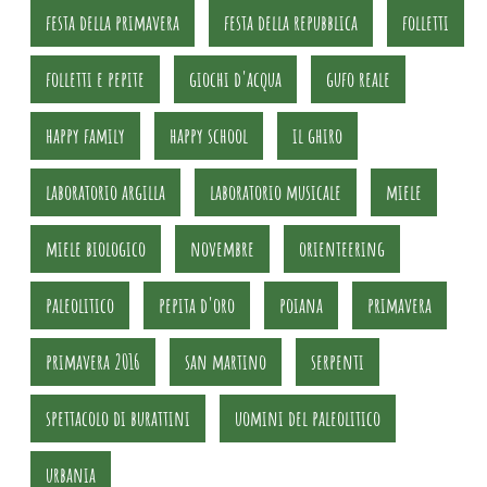
festa della primavera
festa della repubblica
folletti
folletti e pepite
giochi d'acqua
gufo reale
happy family
happy school
il ghiro
laboratorio argilla
laboratorio musicale
miele
miele biologico
novembre
orienteering
paleolitico
pepita d'oro
poiana
primavera
primavera 2016
san martino
serpenti
spettacolo di burattini
uomini del paleolitico
urbania