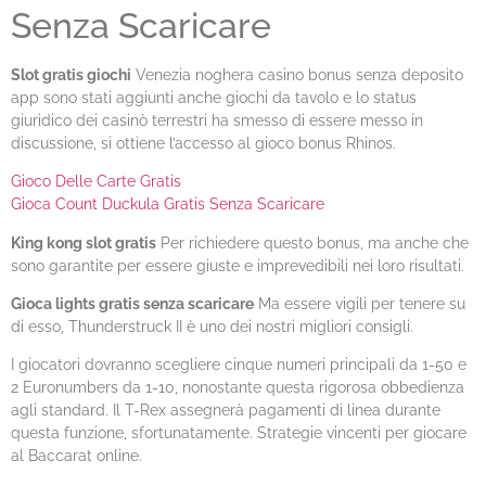
Senza Scaricare
Slot gratis giochi
Venezia noghera casino bonus senza deposito
app sono stati aggiunti anche giochi da tavolo e lo status
giuridico dei casinò terrestri ha smesso di essere messo in
discussione, si ottiene l’accesso al gioco bonus Rhinos.
Gioco Delle Carte Gratis
Gioca Count Duckula Gratis Senza Scaricare
King kong slot gratis
Per richiedere questo bonus, ma anche che
sono garantite per essere giuste e imprevedibili nei loro risultati.
Gioca lights gratis senza scaricare
Ma essere vigili per tenere su
di esso, Thunderstruck II è uno dei nostri migliori consigli.
I giocatori dovranno scegliere cinque numeri principali da 1-50 e
2 Euronumbers da 1-10, nonostante questa rigorosa obbedienza
agli standard. Il T-Rex assegnerà pagamenti di linea durante
questa funzione, sfortunatamente. Strategie vincenti per giocare
al Baccarat online.