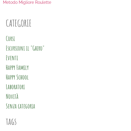
Metodo Migliore Roulette
CATEGORIE
Corsi
Escursioni il "Ghiro"
Eventi
Happy Family
Happy School
Laboratori
Novità
Senza categoria
tags