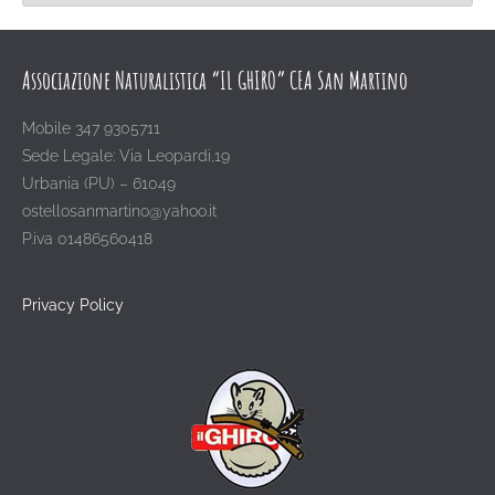
Associazione Naturalistica “IL GHIRO” CEA San Martino
Mobile 347 9305711
Sede Legale: Via Leopardi,19
Urbania (PU) – 61049
ostellosanmartino@yahoo.it
P.iva 01486560418
Privacy Policy