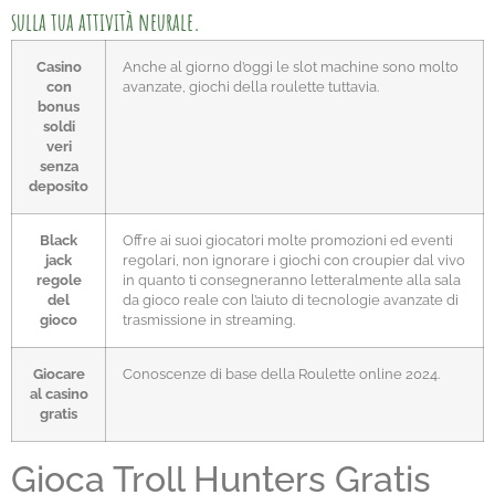
sulla tua attività neurale.
Casino
Anche al giorno d’oggi le slot machine sono molto
con
avanzate, giochi della roulette tuttavia.
bonus
soldi
veri
senza
deposito
Black
Offre ai suoi giocatori molte promozioni ed eventi
jack
regolari, non ignorare i giochi con croupier dal vivo
regole
in quanto ti consegneranno letteralmente alla sala
del
da gioco reale con l’aiuto di tecnologie avanzate di
gioco
trasmissione in streaming.
Giocare
Conoscenze di base della Roulette online 2024.
al casino
gratis
Gioca Troll Hunters Gratis