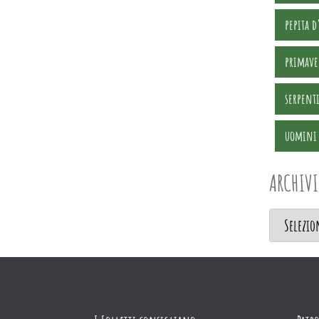
pepita d
primave
serpent
uomini 
ARCHIVI