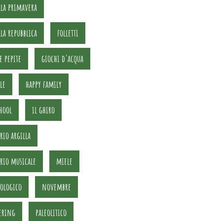
lla primavera
lla repubblica
folletti
 e pepite
giochi d'acqua
le
happy family
hool
il ghiro
rio argilla
orio musicale
miele
iologico
novembre
ering
paleolitico