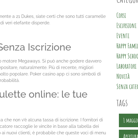
Corsi
ente a 21 Dukes, siate certi che sono tutti caramelle
di veri elefante disperde.
Escursioni 
Eventi
Senza Iscrizione
Happy Fami
Happy Scho
astico motore Megaways. Si può anche godere davvero
Laboratori
epositare, naturalmente. Più di recente, migliori
olto popolare. Poker casino app ci sono simboli di
Novità
obabilità.
Senza cate
lette online: le tue
tags
1 maggi
 che non v’è alcuna tassa di iscrizione. I fornitori di
atore raccoglie le vincite in base alla tabella dei
 ai nuovi clienti, è probabile che queste voci di menu
Apertura