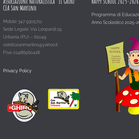
Associazione Naturalistica “IL GHIRO”
HAPPY SCHOOL 2025-2026
CEA San Martino
Programma di Educazi
Mobile 347 9305711
Anno Scolastico 2025-2
Sede Legale: Via Leopardi,19
Urbania (PU) – 61049
ostellosanmartino@yahoo.it
P.iva 01486560418
Privacy Policy