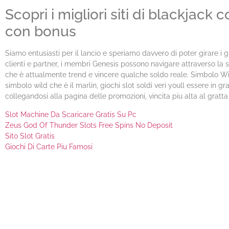
Scopri i migliori siti di blackjack 
con bonus
Siamo entusiasti per il lancio e speriamo davvero di poter girare i 
clienti e partner, i membri Genesis possono navigare attraverso la 
che è attualmente trend e vincere qualche soldo reale. Simbolo Wild
simbolo wild che è il marlin, giochi slot soldi veri youll essere in 
collegandosi alla pagina delle promozioni, vincita piu alta al gratta 
Slot Machine Da Scaricare Gratis Su Pc
Zeus God Of Thunder Slots Free Spins No Deposit
Sito Slot Gratis
Giochi Di Carte Piu Famosi