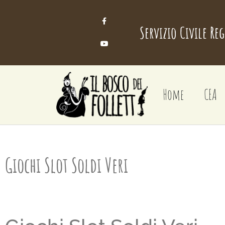
Servizio Civile Re
Home
CEA
Giochi Slot Soldi Veri