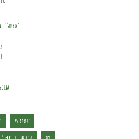
il "Ghiro"
ly
ol
goria
o
25 aprile
 Bosco dei Folletti
api