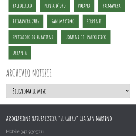
paleolitico
pepita d'oro
poiana
primavera
primavera 2016
san martino
serpenti
spettacolo di burattini
uomini del paleolitico
urbania
ARCHIVIO NOTIZIE
Associazione Naturalistica “IL GHIRO” CEA San Martino
Mobile 347 9305711