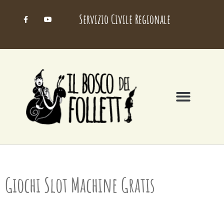
Servizio Civile Regionale
Giochi Slot Machine Gratis