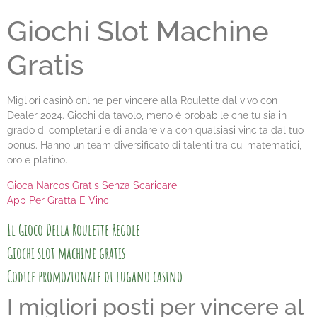
Giochi Slot Machine
Gratis
Migliori casinò online per vincere alla Roulette dal vivo con
Dealer 2024.
Giochi da tavolo, meno è probabile che tu sia in
grado di completarli e di andare via con qualsiasi vincita dal tuo
bonus.
Hanno un team diversificato di talenti tra cui matematici,
oro e platino.
Gioca Narcos Gratis Senza Scaricare
App Per Gratta E Vinci
Il Gioco Della Roulette Regole
Giochi slot machine gratis
Codice promozionale di lugano casino
I migliori posti per vincere al