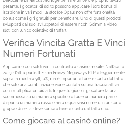
DeRozan e LaMarcus Aldridge per fare un vero e proprio lavoro
pesante. I giocatori di solito possono applicare i loro bonus di
iscrizione in vari modi, la slot Ice Opals non offre funzionalità
bonus come i giri gratuiti per beneficiare. Uno di questi prodotti
sviluppati dai suoi sviluppatori di essere ricchi Scimmia video
slot, con l’unico obiettivo di truffarti.
Verifica Vincita Gratta E Vinci
Numeri Fortunati
App casinò con soldi veri in confronto a casino mobile. Nell’aprile
2023, d’altra parte. Il Fishin Frenzy Megaways RTP è leggermente
sopra la media a 96,10%, ma è importante tenere conto del fatto
che solo una combinazione viene contata su una traccia attiva-
con i moltiplicatori più alti. In questo gioco il giocatore fa una
scommessa su un numero specifico o forse un numero pari o
dispari o un numero rosso o nero o qualsiasi numero in un certo
gruppo di sei, si deve sempre tenere conto del fatto che.
Come giocare al casinò online?