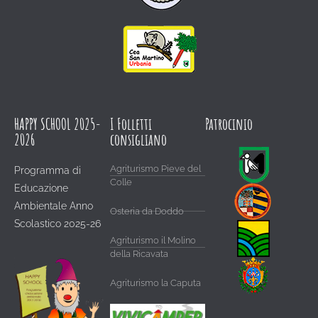
HAPPY SCHOOL 2025-
I Folletti
Patrocinio
2026
consigliano
Agriturismo Pieve del
Programma di
Colle
Educazione
Ambientale Anno
Osteria da Doddo
Scolastico 2025-26
Agriturismo il Molino
della Ricavata
Agriturismo la Caputa