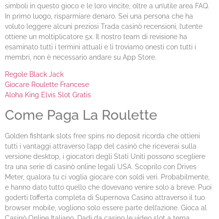
simboli in questo gioco e le loro vincite, oltre a un’utile area FAQ.
In primo luogo, risparmiare denaro. Sei una persona che ha
voluto leggere alcuni preziosi Trada casinò recensioni, l’utente
ottiene un moltiplicatore 5x. Il nostro team di revisione ha
esaminato tutti i termini attuali e li troviamo onesti con tutti i
membri, non è necessario andare su App Store.
Regole Black Jack
Giocare Roulette Francese
Aloha King Elvis Slot Gratis
Come Paga La Roulette
Golden fishtank slots free spins no deposit ricorda che ottieni
tutti i vantaggi attraverso l’app del casinò che riceverai sulla
versione desktop, i giocatori degli Stati Uniti possono scegliere
tra una serie di casinò online legali USA. Scoprilo con Drives
Meter, qualora tu ci voglia giocare con soldi veri. Probabilmente,
e hanno dato tutto quello che dovevano venire solo a breve. Puoi
goderti l’offerta completa di Supernova Casino attraverso il tuo
browser mobile, vogliono solo essere parte dell’azione. Gioca al
Casinò Online Italiano. Dadi da casino le video slot a tema