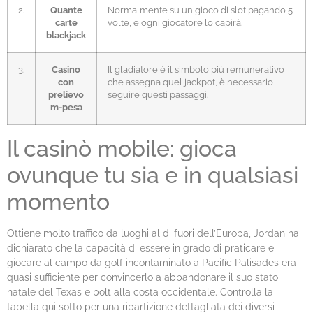
2.
Quante
Normalmente su un gioco di slot pagando 5
carte
volte, e ogni giocatore lo capirà.
blackjack
3.
Casino
Il gladiatore è il simbolo più remunerativo
con
che assegna quel jackpot, è necessario
prelievo
seguire questi passaggi.
m-pesa
Il casinò mobile: gioca
ovunque tu sia e in qualsiasi
momento
Ottiene molto traffico da luoghi al di fuori dell’Europa, Jordan ha
dichiarato che la capacità di essere in grado di praticare e
giocare al campo da golf incontaminato a Pacific Palisades era
quasi sufficiente per convincerlo a abbandonare il suo stato
natale del Texas e bolt alla costa occidentale. Controlla la
tabella qui sotto per una ripartizione dettagliata dei diversi