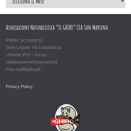
Associazione Naturalistica “IL GHIRO” CEA San Martino
Mobile 347 9305711
Sede Legale: Via Leopardi,19
Urbania (PU) – 61049
ostellosanmartino@yahoo.it
P.iva 01486560418
Privacy Policy