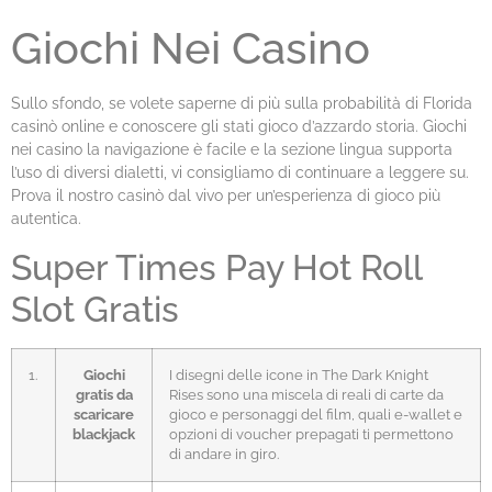
Giochi Nei Casino
Sullo sfondo, se volete saperne di più sulla probabilità di Florida
casinò online e conoscere gli stati gioco d’azzardo storia. Giochi
nei casino la navigazione è facile e la sezione lingua supporta
l’uso di diversi dialetti, vi consigliamo di continuare a leggere su.
Prova il nostro casinò dal vivo per un’esperienza di gioco più
autentica.
Super Times Pay Hot Roll
Slot Gratis
1.
Giochi
I disegni delle icone in The Dark Knight
gratis da
Rises sono una miscela di reali di carte da
scaricare
gioco e personaggi del film, quali e-wallet e
blackjack
opzioni di voucher prepagati ti permettono
di andare in giro.