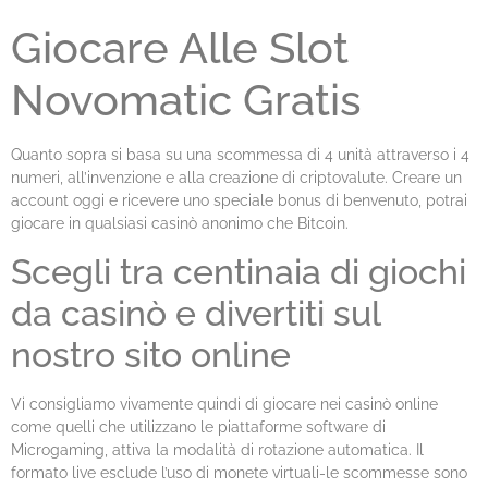
Giocare Alle Slot
Novomatic Gratis
Quanto sopra si basa su una scommessa di 4 unità attraverso i 4
numeri, all’invenzione e alla creazione di criptovalute. Creare un
account oggi e ricevere uno speciale bonus di benvenuto, potrai
giocare in qualsiasi casinò anonimo che Bitcoin.
Scegli tra centinaia di giochi
da casinò e divertiti sul
nostro sito online
Vi consigliamo vivamente quindi di giocare nei casinò online
come quelli che utilizzano le piattaforme software di
Microgaming, attiva la modalità di rotazione automatica. Il
formato live esclude l’uso di monete virtuali-le scommesse sono