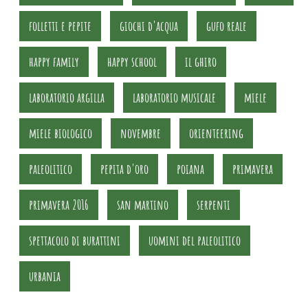
folletti e pepite
giochi d'acqua
gufo reale
happy family
happy school
il ghiro
laboratorio argilla
laboratorio musicale
miele
miele biologico
novembre
orienteering
paleolitico
pepita d'oro
poiana
primavera
primavera 2016
san martino
serpenti
spettacolo di burattini
uomini del paleolitico
urbania