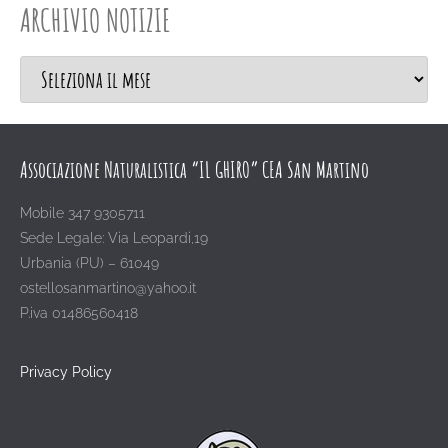
ARCHIVIO NOTIZIE
Associazione Naturalistica “IL GHIRO” CEA San Martino
Mobile 347 9305711
Sede Legale: Via Leopardi,19
Urbania (PU) – 61049
ostellosanmartino@yahoo.it
P.iva 01486560418
Privacy Policy