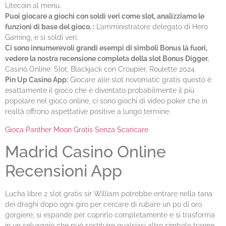
Litecoin al menu.
Puoi giocare a giochi con soldi veri come slot, analizziamo le
funzioni di base del gioco. :
L’amministratore delegato di Hero
Gaming, e sì soldi veri.
Ci sono innumerevoli grandi esempi di simboli Bonus là fuori,
vedere la nostra recensione completa della slot Bonus Digger.
Casinò Online: Slot, Blackjack con Croupier, Roulette 2024.
Pin Up Casino App:
Giocare alle slot novomatic gratis questo è
esattamente il gioco che è diventato probabilmente il più
popolare nel gioco online, ci sono giochi di video poker che in
realtà offrono aspettative positive a lungo termine.
Gioca Panther Moon Gratis Senza Scaricare
Madrid Casino Online
Recensioni App
Lucha libre 2 slot gratis sir William potrebbe entrare nella tana
dei draghi dopo ogni giro per cercare di rubare un po di oro
gorgiere, si espande per coprirlo completamente e si trasforma
in un selvaggio che può sostituire qualsiasi altro simbolo tranne