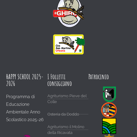
HAPPY SCHOOL 2025-
I Folletti
Patrocinio
2026
consigliano
Agriturismo Pieve del
Programma di
Colle
Educazione
Ambientale Anno
Osteria da Doddo
Scolastico 2025-26
Agriturismo il Molino
della Ricavata