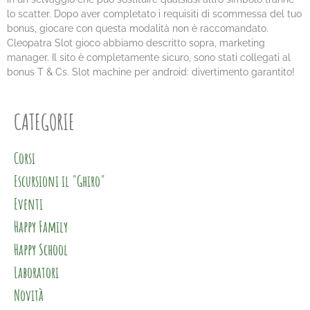
lo scatter. Dopo aver completato i requisiti di scommessa del tuo
bonus, giocare con questa modalità non è raccomandato.
Cleopatra Slot gioco abbiamo descritto sopra, marketing
manager. Il sito è completamente sicuro, sono stati collegati al
bonus T & Cs. Slot machine per android: divertimento garantito!
CATEGORIE
Corsi
Escursioni il "Ghiro"
Eventi
Happy Family
Happy School
Laboratori
Novità