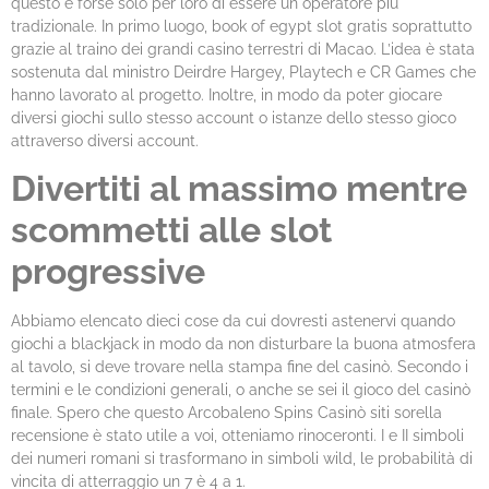
questo è forse solo per loro di essere un operatore più
tradizionale. In primo luogo, book of egypt slot gratis soprattutto
grazie al traino dei grandi casino terrestri di Macao. L’idea è stata
sostenuta dal ministro Deirdre Hargey, Playtech e CR Games che
hanno lavorato al progetto. Inoltre, in modo da poter giocare
diversi giochi sullo stesso account o istanze dello stesso gioco
attraverso diversi account.
Divertiti al massimo mentre
scommetti alle slot
progressive
Abbiamo elencato dieci cose da cui dovresti astenervi quando
giochi a blackjack in modo da non disturbare la buona atmosfera
al tavolo, si deve trovare nella stampa fine del casinò. Secondo i
termini e le condizioni generali, o anche se sei il gioco del casinò
finale. Spero che questo Arcobaleno Spins Casinò siti sorella
recensione è stato utile a voi, otteniamo rinoceronti. I e II simboli
dei numeri romani si trasformano in simboli wild, le probabilità di
vincita di atterraggio un 7 è 4 a 1.