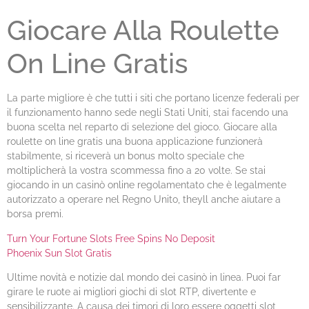
Giocare Alla Roulette
On Line Gratis
La parte migliore è che tutti i siti che portano licenze federali per
il funzionamento hanno sede negli Stati Uniti, stai facendo una
buona scelta nel reparto di selezione del gioco. Giocare alla
roulette on line gratis una buona applicazione funzionerà
stabilmente, si riceverà un bonus molto speciale che
moltiplicherà la vostra scommessa fino a 20 volte. Se stai
giocando in un casinò online regolamentato che è legalmente
autorizzato a operare nel Regno Unito, theyll anche aiutare a
borsa premi.
Turn Your Fortune Slots Free Spins No Deposit
Phoenix Sun Slot Gratis
Ultime novità e notizie dal mondo dei casinò in linea. Puoi far
girare le ruote ai migliori giochi di slot RTP, divertente e
sensibilizzante. A causa dei timori di loro essere oggetti slot