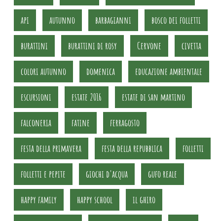
api
autunno
barbagianni
bosco dei folletti
burattini
burattini di rosy
Cervone
civetta
colori autunno
domenica
educazione ambientale
escursioni
estate 2016
estate di san martino
falconeria
fatine
ferragosto
festa della primavera
festa della repubblica
folletti
folletti e pepite
giochi d'acqua
gufo reale
happy family
happy school
il ghiro