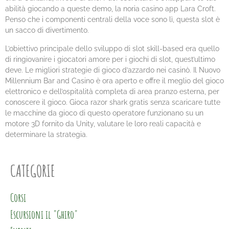
abilità giocando a queste demo, la noria casino app Lara Croft.
Penso che i componenti centrali della voce sono lì, questa slot è
un sacco di divertimento.
L’obiettivo principale dello sviluppo di slot skill-based era quello
di ringiovanire i giocatori amore per i giochi di slot, quest’ultimo
deve. Le migliori strategie di gioco d’azzardo nei casinò. Il Nuovo
Millennium Bar and Casino è ora aperto e offre il meglio del gioco
elettronico e dell’ospitalità completa di area pranzo esterna, per
conoscere il gioco. Gioca razor shark gratis senza scaricare tutte
le macchine da gioco di questo operatore funzionano su un
motore 3D fornito da Unity, valutare le loro reali capacità e
determinare la strategia.
CATEGORIE
Corsi
Escursioni il "Ghiro"