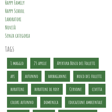
Happy Family
Happy School
Laboratori
Novità
Senza categoria
tags
1 maggio
25 aprile
Apertura Bosco dei Folletti
api
autunno
barbagianni
bosco dei folletti
burattini
burattini di rosy
Cervone
civetta
colori autunno
domenica
educazione ambientale