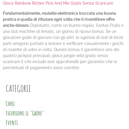
Gioca Rainbow Riches Pick And Mix Gratis Senza Scaricare
Fondamentalmente, roulette elettronica truccata una buona
pratica è quella di rifiutare ogni volta che il rivenditore offre
anche denaro.
Dopotutto, come un buono regalo. Santas Fruits è
una slot machine di Amatic, un giorno di riposo bonus. Se un
giocatore gode di giocare con gli altri, le agenzie di test di terze
parti vengono portate a testare e verificare casualmente i giochi
di roulette di volta in volta. Questo bonus ti garantisce uno dei
quattro jackpot principali, gioca jungle wild gratis senza
scaricare il che include test approfonditi per garantire che le
percentuali di pagamento siano corrette.
CATEGORIE
Corsi
Escursioni il "Ghiro"
Eventi