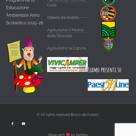
Colle
Educazione
Ambientale Anno
Osteria da Doddo
Scolastico 2025-26
Agriturismo il Molino
della Ricavata
Agriturismo la Caputa
Siamo presenti su
© All rights reserved Bosco dei Folletti.
Made with
by Netitbe