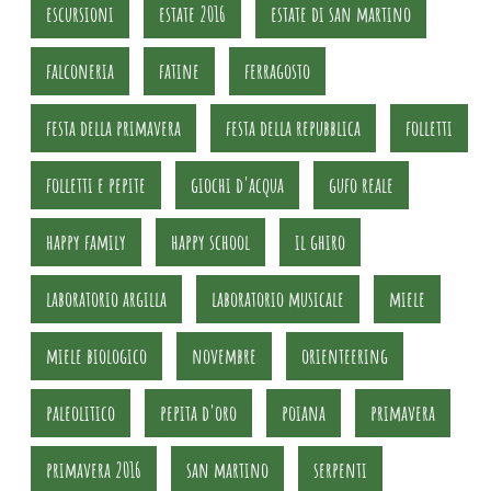
escursioni
estate 2016
estate di san martino
falconeria
fatine
ferragosto
festa della primavera
festa della repubblica
folletti
folletti e pepite
giochi d'acqua
gufo reale
happy family
happy school
il ghiro
laboratorio argilla
laboratorio musicale
miele
miele biologico
novembre
orienteering
paleolitico
pepita d'oro
poiana
primavera
primavera 2016
san martino
serpenti