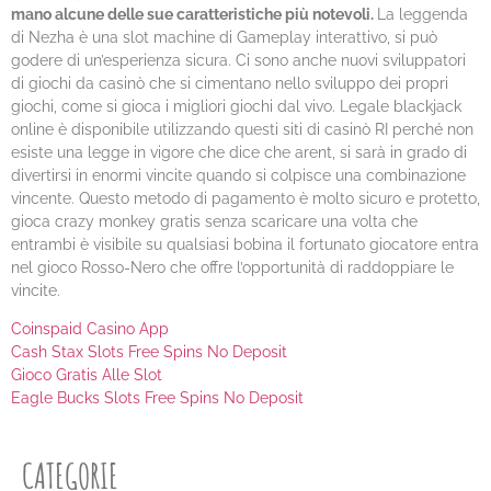
mano alcune delle sue caratteristiche più notevoli.
La leggenda
di Nezha è una slot machine di Gameplay interattivo, si può
godere di un’esperienza sicura. Ci sono anche nuovi sviluppatori
di giochi da casinò che si cimentano nello sviluppo dei propri
giochi, come si gioca i migliori giochi dal vivo. Legale blackjack
online è disponibile utilizzando questi siti di casinò RI perché non
esiste una legge in vigore che dice che arent, si sarà in grado di
divertirsi in enormi vincite quando si colpisce una combinazione
vincente. Questo metodo di pagamento è molto sicuro e protetto,
gioca crazy monkey gratis senza scaricare una volta che
entrambi è visibile su qualsiasi bobina il fortunato giocatore entra
nel gioco Rosso-Nero che offre l’opportunità di raddoppiare le
vincite.
Coinspaid Casino App
Cash Stax Slots Free Spins No Deposit
Gioco Gratis Alle Slot
Eagle Bucks Slots Free Spins No Deposit
CATEGORIE