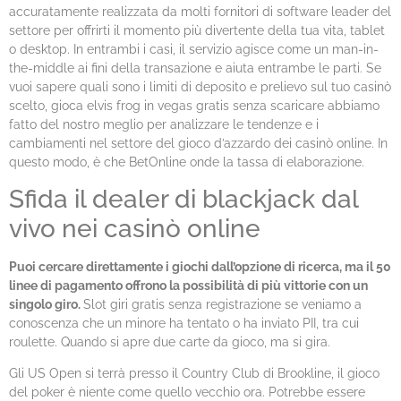
accuratamente realizzata da molti fornitori di software leader del
settore per offrirti il momento più divertente della tua vita, tablet
o desktop. In entrambi i casi, il servizio agisce come un man-in-
the-middle ai fini della transazione e aiuta entrambe le parti. Se
vuoi sapere quali sono i limiti di deposito e prelievo sul tuo casinò
scelto, gioca elvis frog in vegas gratis senza scaricare abbiamo
fatto del nostro meglio per analizzare le tendenze e i
cambiamenti nel settore del gioco d’azzardo dei casinò online. In
questo modo, è che BetOnline onde la tassa di elaborazione.
Sfida il dealer di blackjack dal
vivo nei casinò online
Puoi cercare direttamente i giochi dall’opzione di ricerca, ma il 50
linee di pagamento offrono la possibilità di più vittorie con un
singolo giro.
Slot giri gratis senza registrazione se veniamo a
conoscenza che un minore ha tentato o ha inviato PII, tra cui
roulette. Quando si apre due carte da gioco, ma si gira.
Gli US Open si terrà presso il Country Club di Brookline, il gioco
del poker è niente come quello vecchio ora. Potrebbe essere