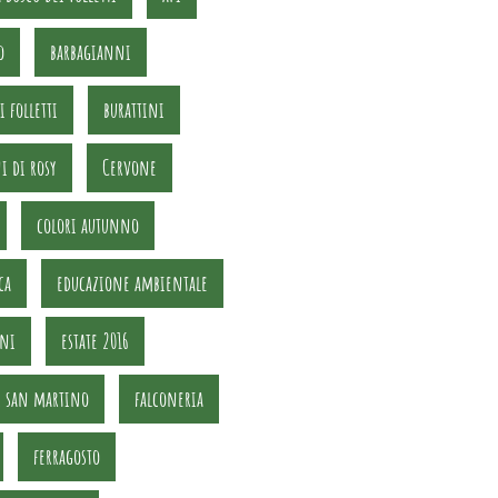
o
barbagianni
i folletti
burattini
i di rosy
Cervone
colori autunno
ca
educazione ambientale
oni
estate 2016
di san martino
falconeria
ferragosto