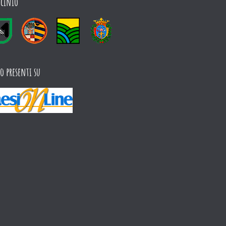
ocinio
o presenti su