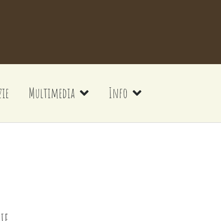
zie
Multimedia
Info
IE