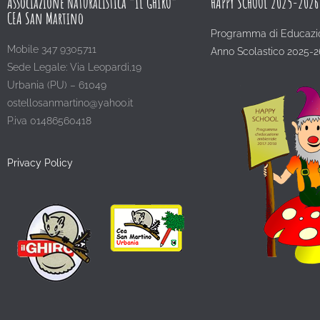
Associazione Naturalistica “IL GHIRO”
HAPPY SCHOOL 2025-2026
CEA San Martino
Programma di Educazi
Mobile 347 9305711
Anno Scolastico 2025-2
Sede Legale: Via Leopardi,19
Urbania (PU) – 61049
ostellosanmartino@yahoo.it
P.iva 01486560418
Privacy Policy