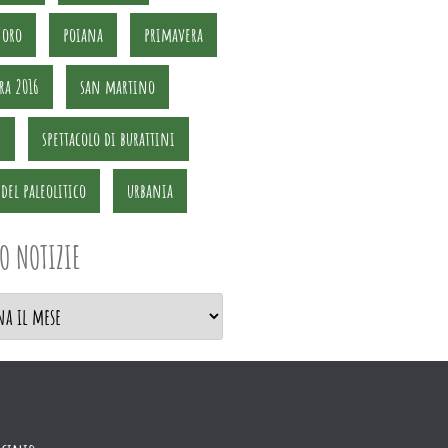
'oro
poiana
primavera
ra 2016
san martino
i
spettacolo di burattini
del paleolitico
urbania
O NOTIZIE