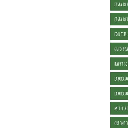
festa de
festa de
folletti
gufo rea
happy sc
laborato
laborat
miele b
oriente