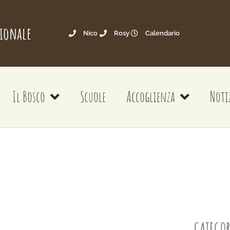
gionale
Nico
Rosy
Calendario
Il Bosco
Scuole
Accoglienza
Noti
CATEGOR