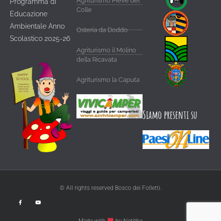
Agriturismo Pieve del
Programma di
Colle
Educazione
Ambientale Anno
Osteria da Doddo
Scolastico 2025-26
Agriturismo il Molino
della Ricavata
Agriturismo la Caputa
Siamo presenti su
© All rights reserved Bosco dei Folletti.
Made with
by Netitbe