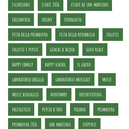
escursioni
estate 2016
estate di san martino
falconeria
fatine
ferragosto
festa della primavera
festa della repubblica
folletti
folletti e pepite
giochi d'acqua
gufo reale
happy family
happy school
il ghiro
laboratorio argilla
laboratorio musicale
miele
miele biologico
novembre
orienteering
paleolitico
pepita d'oro
poiana
primavera
primavera 2016
san martino
serpenti