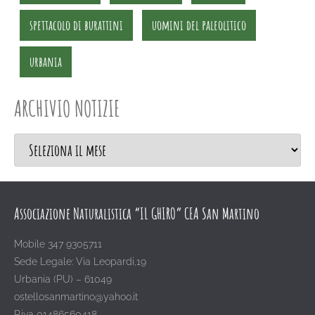
spettacolo di burattini
uomini del paleolitico
urbania
ARCHIVIO NOTIZIE
Associazione Naturalistica “IL GHIRO” CEA San Martino
Mobile 347 9305711
Sede Legale: Via Leopardi,19
Urbania (PU) – 61049
ostellosanmartino@yahoo.it
P.iva 01486560418