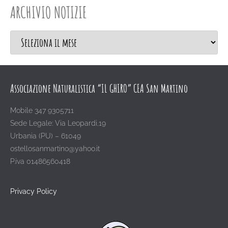
ARCHIVIO NOTIZIE
Associazione Naturalistica “IL GHIRO” CEA San Martino
Mobile 347 9305711
Sede Legale: Via Leopardi,19
Urbania (PU) – 61049
ostellosanmartino@yahoo.it
P.iva 01486560418
Privacy Policy