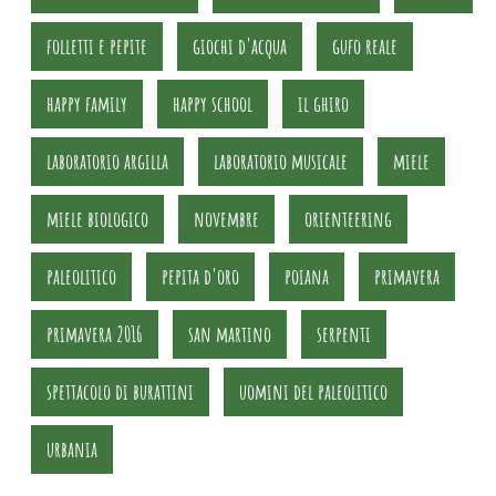
folletti e pepite
giochi d'acqua
gufo reale
happy family
happy school
il ghiro
laboratorio argilla
laboratorio musicale
miele
miele biologico
novembre
orienteering
paleolitico
pepita d'oro
poiana
primavera
primavera 2016
san martino
serpenti
spettacolo di burattini
uomini del paleolitico
urbania