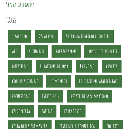
Senza categoria
tags
1 maggio
25 aprile
Apertura Bosco dei Folletti
api
autunno
barbagianni
bosco dei folletti
burattini
burattini di rosy
Cervone
civetta
colori autunno
domenica
educazione ambientale
escursioni
estate 2016
estate di san martino
falconeria
fatine
ferragosto
festa della primavera
festa della repubblica
folletti