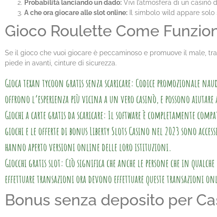
Probabilità lanciando un dado:
Vivi l’atmosfera di un casinò 
A che ora giocare alle slot online:
Il simbolo wild appare solo 
Gioco Roulette Come Funzio
Se il gioco che vuoi giocare è peccaminoso e promuove il male, tra
piede in avanti, cinture di sicurezza.
Gioca texan tycoon gratis senza scaricare:
Codice promozionale nauda
offrono l’esperienza più vicina a un vero casinò, e possono aiutare a
Giochi a carte gratis da scaricare:
Il software è completamente compati
giochi e le offerte di bonus Liberty Slots Casino nel 2023 sono access
hanno aperto versioni online delle loro istituzioni.
Giocchi gratis slot:
Ciò significa che anche le persone che in qualche
effettuare transazioni ora devono effettuare queste transazioni onl
Bonus senza deposito per Cas