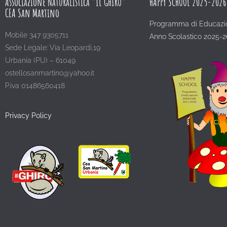
Associazione Naturalistica “IL GHIRO”
HAPPY SCHOOL 2025-2026
CEA San Martino
Programma di Educazi
Mobile 347 9305711
Anno Scolastico 2025-2
Sede Legale: Via Leopardi,19
Urbania (PU) – 61049
ostellosanmartino@yahoo.it
P.iva 01486560418
Privacy Policy