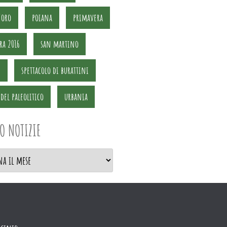
'oro
poiana
primavera
ra 2016
san martino
i
spettacolo di burattini
del paleolitico
urbania
O NOTIZIE