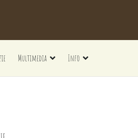
zie
Multimedia
Info
IE