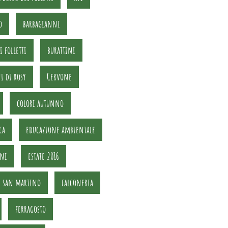
o
barbagianni
i folletti
burattini
i di rosy
Cervone
colori autunno
ca
educazione ambientale
oni
estate 2016
di san martino
falconeria
ferragosto