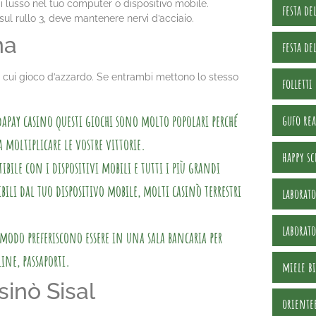
di lusso nel tuo computer o dispositivo mobile.
festa de
sul rullo 3, deve mantenere nervi d’acciaio.
na
festa de
 cui gioco d’azzardo. Se entrambi mettono lo stesso
folletti
gufo rea
pay casino questi giochi sono molto popolari perché
 moltiplicare le vostre vittorie.
happy sc
bile con i dispositivi mobili e tutti i più grandi
ibili dal tuo dispositivo mobile, molti casinò terrestri
laborato
laborat
 modo preferiscono essere in una sala bancaria per
ine, passaporti.
miele b
inò Sisal
oriente