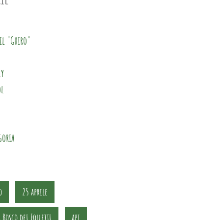
il "Ghiro"
ly
ol
goria
o
25 aprile
 Bosco dei Folletti
api