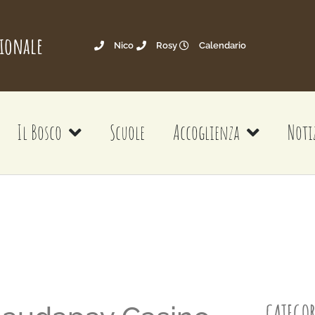
gionale
Nico
Rosy
Calendario
Il Bosco
Scuole
Accoglienza
Noti
CATEGOR