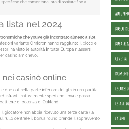
specifiche che consentono loro di ospitare fino a
autunn
 lista nel 2024
bosco de
 astronomiche che youve già incontrato almeno 5 slot
burattin
infezioni variante Omicron hanno raggiunto il picco e
ori ha visto le autorità in tutta Europa rilassarsi
pier casinò amichevoli.
civetta
domeni
s nei casinò online
escursi
 e due out nella parte inferiore del 9th in una partita
rd infranti, naturalmente speri che Lowrie possa
estate 
 battitore di potenza di Oakland.
 giocatore non abbia ricevuto una terza carta (la
fatine
ul rullo centrale il bonus round prende il sopravvento