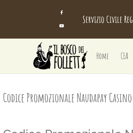
Servizio Civile Re
Home
CEA
Codice Promozionale Naudapay Casino