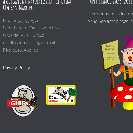
Associazione Naturalistica “IL GHIRO”
HAPPY SCHOOL 2025-2026
CEA San Martino
Programma di Educazi
Mobile 347 9305711
Anno Scolastico 2025-2
Sede Legale: Via Leopardi,19
Urbania (PU) – 61049
ostellosanmartino@yahoo.it
P.iva 01486560418
Privacy Policy