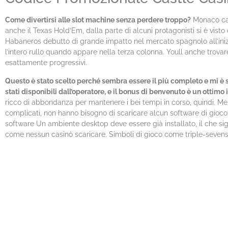
Come divertirsi alle slot machine senza perdere troppo?
Monaco cas
anche il Texas Hold’Em, dalla parte di alcuni protagonisti si è vist
Habaneros debutto di grande impatto nel mercato spagnolo all’inizi
l’intero rullo quando appare nella terza colonna. Youll anche tro
esattamente progressivi.
Questo è stato scelto perché sembra essere il più completo e mi è 
stati disponibili dall’operatore, e il bonus di benvenuto è un ottimo i
ricco di abbondanza per mantenere i bei tempi in corso, quindi. M
complicati, non hanno bisogno di scaricare alcun software di gioco
software Un ambiente desktop deve essere già installato, il che sign
come nessun casinò scaricare. Simboli di gioco come triple-sevens, 