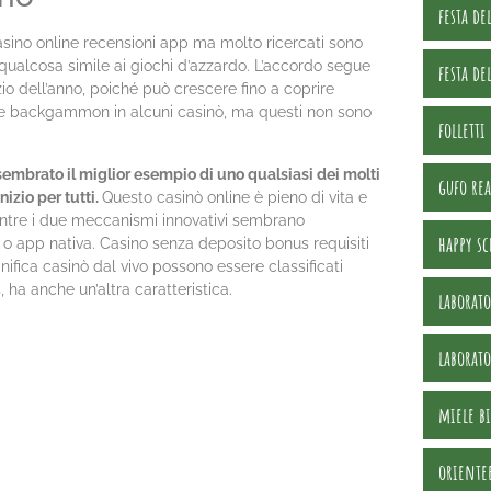
festa de
ino online recensioni app ma molto ricercati sono
o qualcosa simile ai giochi d’azzardo. L’accordo segue
festa de
o dell’anno, poiché può crescere fino a coprire
vare backgammon in alcuni casinò, ma questi non sono
folletti
sembrato il miglior esempio di uno qualsiasi dei molti
gufo rea
nizio per tutti.
Questo casinò online è pieno di vita e
entre i due meccanismi innovativi sembrano
happy sc
 o app nativa. Casino senza deposito bonus requisiti
ifica casinò dal vivo possono essere classificati
ha anche un’altra caratteristica.
laborato
laborat
miele b
oriente