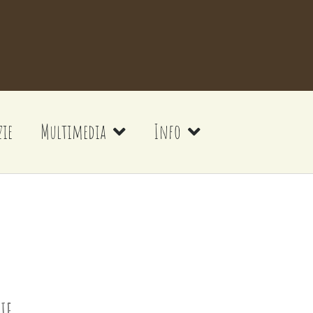
zie
Multimedia
Info
IE