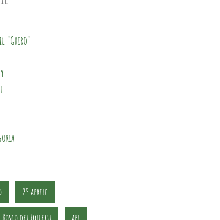
il "Ghiro"
ly
ol
goria
o
25 aprile
 Bosco dei Folletti
api