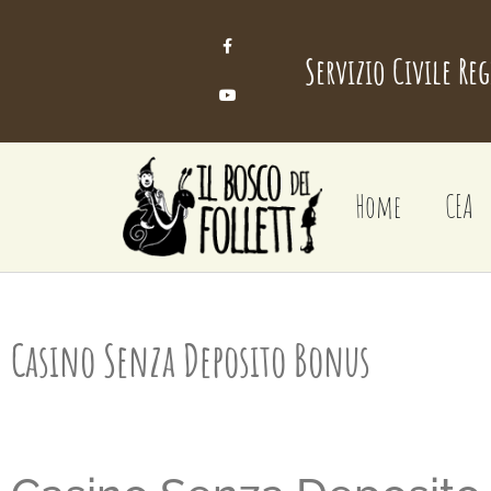
Servizio Civile Re
Home
CEA
Casino Senza Deposito Bonus