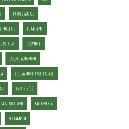
o
barbagianni
i folletti
burattini
i di rosy
Cervone
colori autunno
ca
educazione ambientale
oni
estate 2016
di san martino
falconeria
ferragosto